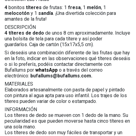
4
bonitos
títeres
de frutas: 1
fresa
, 1
melón
, 1
melocotón
y 1
sandía
. ¡Una divertida colección para
amantes de la fruta!
DESCRIPCIÓN
4 títeres de dedo
de unos 8 cm aproximadamente. Incluye
una bolsita de tela para cada títere y así poder
guardarlos. Caja de cartón (15x17x5,5 cm).
Si deseáis una combinación diferente de las frutas que hay
en la foto, indicar en las observaciones qué títeres deseáis
o si lo preferís, podéis contactar directamente con
Bufallums por
whatsApp
o a través del correo
electrónico:
bufallums@bufallums.com.
MATERIALES
Elaborados artesanalmente con pasta de papel y pintado
con pintura al agua apta para uso infantil. Los trajes de los
títeres pueden variar de color o estampado.
INFORMACIÓN
Los títeres de dedo se mueven con 1 dedo de la mano. Su
peculiaridad es que pueden moverse hasta cinco títeres en
una sola mano.
Los títeres de dedo son muy fáciles de transportar y un