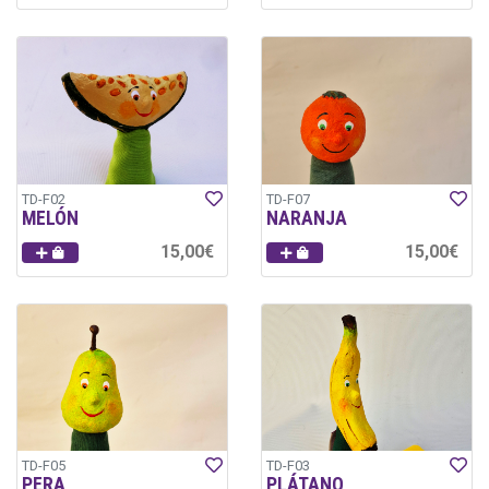
TD-F02
TD-F07
MELÓN
NARANJA
15,00€
15,00€
TD-F05
TD-F03
PERA
PLÁTANO