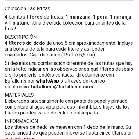
Colección Las Frutas
4
bonitos
títeres
de frutas: 1
manzana
, 1
pera
, 1
naranja
y 1
plátano
. ¡Una divertida colección para amantes de la
fruta!
DESCRIPCIÓN
4 títeres de dedo
de unos 8 cm aproximadamente. Incluye
una bolsita de tela para cada títere y así poder
guardarlos. Caja de cartón (15x17x5,5 cm).
Si deseáis una combinación diferente de las frutas que hay
en la foto, indicar en las observaciones qué títeres deseáis
o si lo preferís, podéis contactar directamente con
Bufallums por
whatsApp
o a través del correo
electrónico:
bufallums@bufallums.com.
MATERIALES
Elaborados artesanalmente con pasta de papel y pintado
con pintura al agua apta para uso infantil. Los trajes de los
títeres pueden variar de color o estampado.
INFORMACIÓN
Los títeres de dedo se mueven con 1 dedo de la mano. Su
peculiaridad es que pueden moverse hasta cinco títeres en
una sola mano.