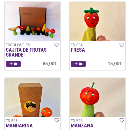
TDCOL06/3-ES
TD-F04
CAJITA DE FRUTAS
FRESA
GRANDE
85,00€
15,00€
TD-F08
TD-F06
MANDARINA
MANZANA