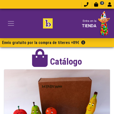
0
Entra en la
TIENDA
Envío gratuito por la compra de títeres +89€
Catálogo