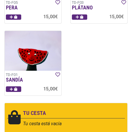
TD-F05
TD-F03
PERA
PLÁTANO
15,00€
15,00€
TD-F01
SANDÍA
15,00€
TU CESTA
Tu cesta está vacía