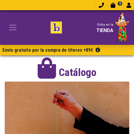
0
Entra en la
TIENDA
Envío gratuito por la compra de títeres +89€
Catálogo