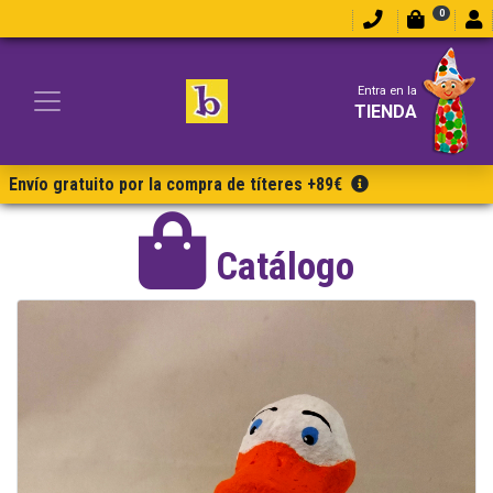
0
Entra en la
TIENDA
Envío gratuito por la compra de títeres +89€
Catálogo