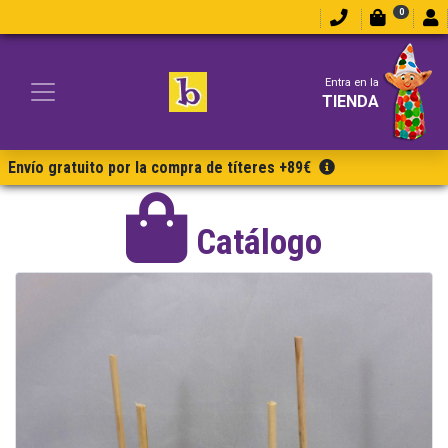
0
Entra en la
TIENDA
Envío gratuito por la compra de títeres +89€
Catálogo