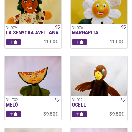
DU079
DU076
LA SENYORA AVELLANA
MARGARITA
41,00€
41,00€
DU-F02
DU032
MELÓ
OCELL
39,50€
39,50€