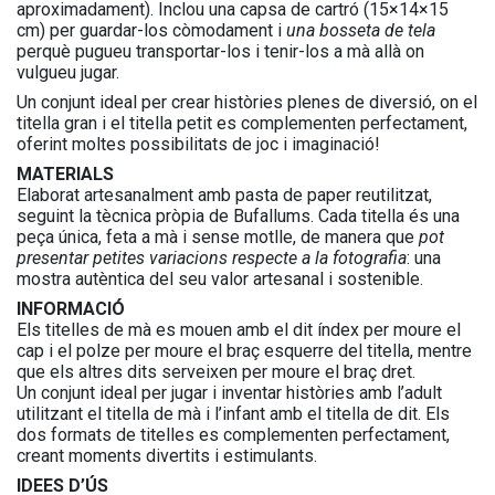
aproximadament). Inclou una capsa de cartró (15×14×15
cm) per guardar-los còmodament i
una bosseta de tela
perquè pugueu transportar-los i tenir-los a mà allà on
vulgueu jugar.
Un conjunt ideal per crear històries plenes de diversió, on el
titella gran i el titella petit es complementen perfectament,
oferint moltes possibilitats de joc i imaginació!
MATERIALS
Elaborat artesanalment amb pasta de paper reutilitzat,
seguint la tècnica pròpia de Bufallums. Cada titella és una
peça única, feta a mà i sense motlle, de manera que
pot
presentar petites variacions respecte a la fotografia
: una
mostra autèntica del seu valor artesanal i sostenible.
INFORMACIÓ
Els titelles de mà es mouen amb el dit índex per moure el
cap i el polze per moure el braç esquerre del titella, mentre
que els altres dits serveixen per moure el braç dret.
Un conjunt ideal per jugar i inventar històries amb l’adult
utilitzant el titella de mà i l’infant amb el titella de dit. Els
dos formats de titelles es complementen perfectament,
creant moments divertits i estimulants.
IDEES D’ÚS