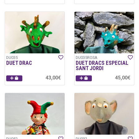
DU035
DU035ROSA
DUET DRAC
DUET DRACS ESPECIAL
SANT JORDI
43,00€
45,00€
DU052
DU032