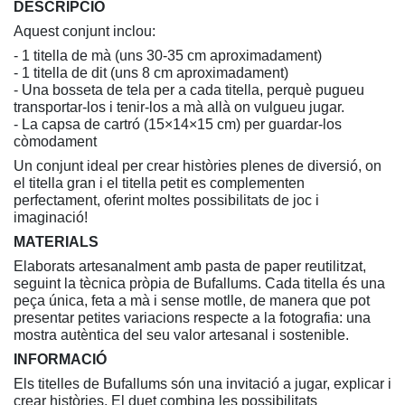
DESCRIPCIÓ
Aquest conjunt inclou:
- 1 titella de mà (uns 30-35 cm aproximadament)
- 1 titella de dit (uns 8 cm aproximadament)
- Una bosseta de tela per a cada titella, perquè pugueu
transportar-los i tenir-los a mà allà on vulgueu jugar.
- La capsa de cartró (15×14×15 cm) per guardar-los
còmodament
Un conjunt ideal per crear històries plenes de diversió, on
el titella gran i el titella petit es complementen
perfectament, oferint moltes possibilitats de joc i
imaginació!
MATERIALS
Elaborats artesanalment amb pasta de paper reutilitzat,
seguint la tècnica pròpia de Bufallums. Cada titella és una
peça única, feta a mà i sense motlle, de manera que pot
presentar petites variacions respecte a la fotografia: una
mostra autèntica del seu valor artesanal i sostenible.
INFORMACIÓ
Els titelles de Bufallums són una invitació a jugar, explicar i
crear històries. El duet combina les possibilitats