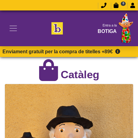
0
Entra a la
BOTIGA
Enviament gratuït per la compra de titelles +89€
Catàleg