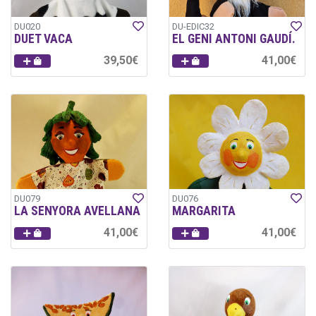
DU020
DU-EDIC32
DUET VACA
EL GENI ANTONI GAUDÍ.
39,50€
41,00€
DU079
DU076
LA SENYORA AVELLANA
MARGARITA
41,00€
41,00€