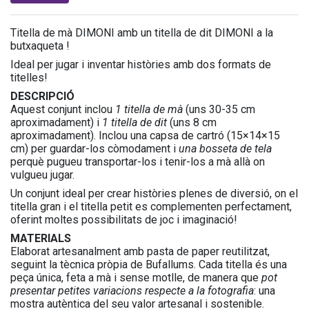
Titella de mà DIMONI amb un titella de dit DIMONI a la
butxaqueta !
Ideal per jugar i inventar històries amb dos formats de
titelles!
DESCRIPCIÓ
Aquest conjunt inclou
1 titella de mà
(uns 30-35 cm
aproximadament) i
1 titella de dit
(uns 8 cm
aproximadament). Inclou una capsa de cartró (15×14×15
cm) per guardar-los còmodament i
una bosseta de tela
perquè pugueu transportar-los i tenir-los a mà allà on
vulgueu jugar.
Un conjunt ideal per crear històries plenes de diversió, on el
titella gran i el titella petit es complementen perfectament,
oferint moltes possibilitats de joc i imaginació!
MATERIALS
Elaborat artesanalment amb pasta de paper reutilitzat,
seguint la tècnica pròpia de Bufallums. Cada titella és una
peça única, feta a mà i sense motlle, de manera que
pot
presentar petites variacions respecte a la fotografia
: una
mostra autèntica del seu valor artesanal i sostenible.