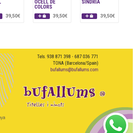
L
OCELL DE
SÍNDRIA
COLORS
39,50€
39,50€
39,50€
Tels. 938 871 398 - 687 036 771
TONA (Barcelona/Spain)
bufallums@bufallums.com