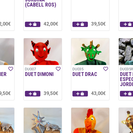
(CABELL ROS)
2,00€
42,00€
39,50€
DU007
DU035
DU035
NER
DUET DIMONI
DUET DRAC
DUET
ESPE
JORD
9,50€
39,50€
43,00€