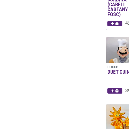
(CABELL
CASTANY
FOSC)
4
DU008
DUET CUI
3