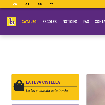
ca
es
en
fr
CATÀLEG
ESCOLES
NOTÍCIES
FAQ
CONT
LA TEVA CISTELLA
La teva cistella està buida