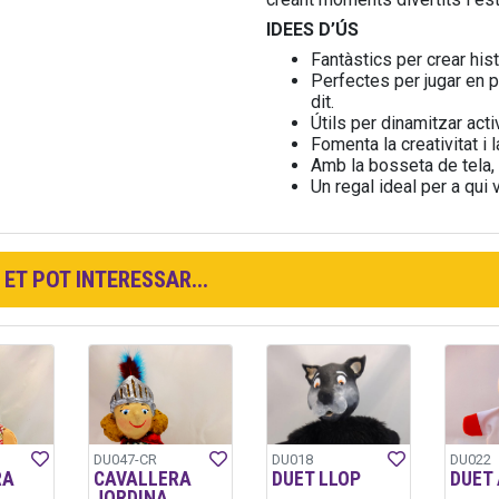
IDEES D’ÚS
Fantàstics per crear his
Perfectes per jugar en pa
dit.
Útils per dinamitzar acti
Fomenta la creativitat i
Amb la bosseta de tela, f
Un regal ideal per a qui
ET POT INTERESSAR...
DU047-CR
DU018
DU022
RA
CAVALLERA
DUET LLOP
DUET
JORDINA