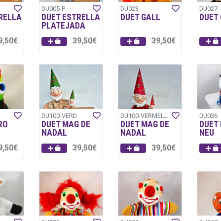
DU005-P
DU023
DU027
RELLA
DUET ESTRELLA
DUET GALL
DUET 
PLATEJADA
9,50€
39,50€
39,50€
DU100-VERD
DU100-VERMELL
DU036
RO
DUET MAG DE
DUET MAG DE
DUET 
NADAL
NADAL
NEU
9,50€
39,50€
39,50€