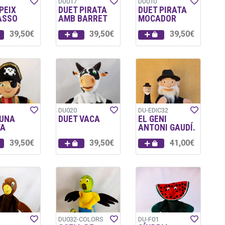
DU017
DU010
PEIX
DUET PIRATA
DUET PIRATA
ASSO
AMB BARRET
MOCADOR
39,50€
39,50€
39,50€
DU020
DU-EDIC32
 UNA
DUET VACA
EL GENI
TA
ANTONI GAUDÍ.
39,50€
39,50€
41,00€
DU032-COLORS
DU-F01