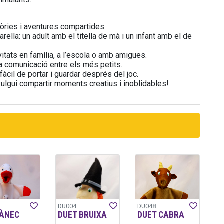
tòries i aventures compartides.
rella: un adult amb el titella de mà i un infant amb el de
vitats en família, a l’escola o amb amigues.
 la comunicació entre els més petits.
àcil de portar i guardar després del joc.
 vulgui compartir moments creatius i inoblidables!
DU004
DU048
 ÀNEC
DUET BRUIXA
DUET CABRA