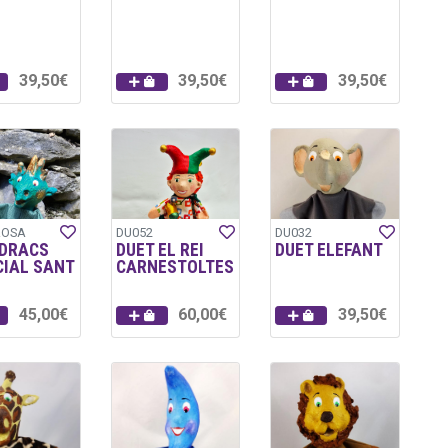
39,50€
39,50€
39,50€
ROSA
DU052
DU032
 DRACS
DUET EL REI
DUET ELEFANT
CIAL SANT
CARNESTOLTES
I
45,00€
60,00€
39,50€