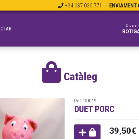
+34 687 036 771
ENVIAMENT G
Entra a l
ACTAR
BOTIG
Catàleg
Ref: DU019
DUET PORC
39,50€