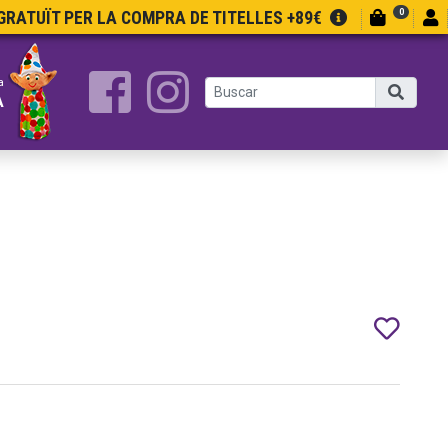
0
RATUÏT PER LA COMPRA DE TITELLES +89€
a
A