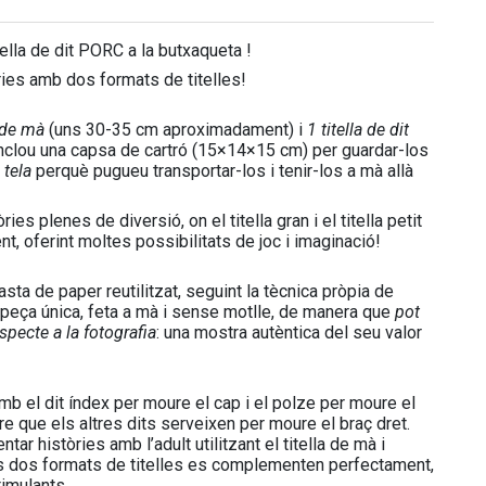
ella de dit PORC a la butxaqueta !
òries amb dos formats de titelles!
a de mà
(uns 30-35 cm aproximadament) i
1 titella de dit
nclou una capsa de cartró (15×14×15 cm) per guardar-los
 tela
perquè pugueu transportar-los i tenir-los a mà allà
ries plenes de diversió, on el titella gran i el titella petit
 oferint moltes possibilitats de joc i imaginació!
ta de paper reutilitzat, seguint la tècnica pròpia de
 peça única, feta a mà i sense motlle, de manera que
pot
specte a la fotografia
: una mostra autèntica del seu valor
b el dit índex per moure el cap i el polze per moure el
tre que els altres dits serveixen per moure el braç dret.
entar històries amb l’adult utilitzant el titella de mà i
. Els dos formats de titelles es complementen perfectament,
timulants.