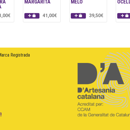
ORA
MARGARITA
MELÓ
OCEL
A
1,00€
41,00€
39,50€
Marca Registrada
!