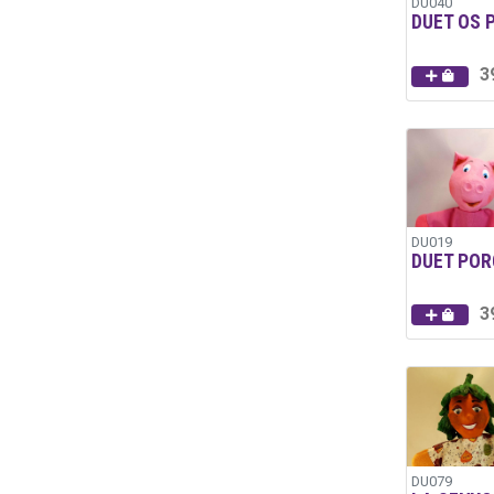
DU040
DUET OS 
3
DU019
DUET POR
3
DU079