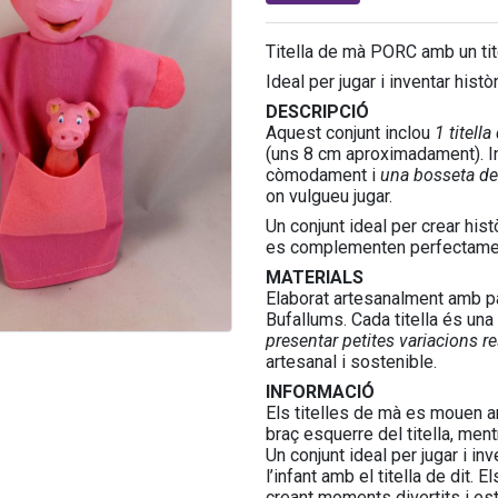
Titella de mà PORC amb un tit
Ideal per jugar i inventar hist
DESCRIPCIÓ
Aquest conjunt inclou
1 titell
(uns 8 cm aproximadament). I
còmodament i
una bosseta de
on vulgueu jugar.
Un conjunt ideal per crear histò
es complementen perfectament,
MATERIALS
Elaborat artesanalment amb pas
Bufallums. Cada titella és una
presentar petites variacions re
artesanal i sostenible.
INFORMACIÓ
Els titelles de mà es mouen am
braç esquerre del titella, men
Un conjunt ideal per jugar i inv
l’infant amb el titella de dit
creant moments divertits i es