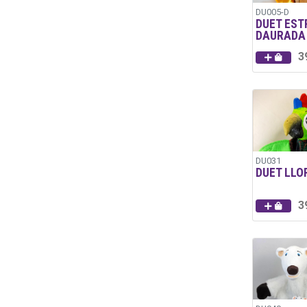
DU005-D
DUET EST
DAURADA
3
DU031
DUET LLO
3