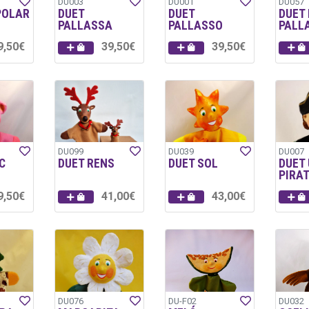
DU003
DU001
DU057
POLAR
DUET
DUET
DUET 
PALLASSA
PALLASSO
PALL
9,50€
39,50€
39,50€
DU099
DU039
DU007
C
DUET RENS
DUET SOL
DUET
PIRA
9,50€
41,00€
43,00€
DU076
DU-F02
DU032