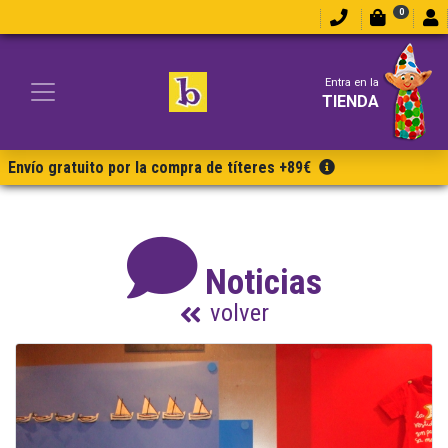
0
Entra en la
TIENDA
Envío gratuito por la compra de títeres +89€
Noticias
volver