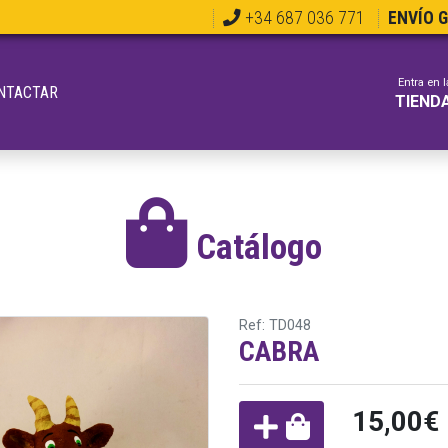
+34 687 036 771
ENVÍO 
Entra en l
NTACTAR
TIEND
Catálogo
Ref: TD048
CABRA
15,00€