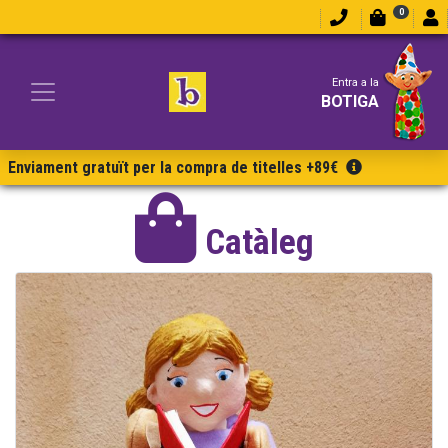
0
Entra a la
BOTIGA
Enviament gratuït per la compra de titelles +89€
Catàleg