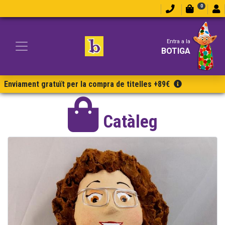
0
Entra a la
BOTIGA
Enviament gratuït per la compra de titelles +89€
Catàleg