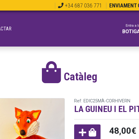
+34 687 036 771
ENVIAMENT G
Entra a l
ACTAR
BOTIG
Catàleg
Ref: EDIC25MÀ-CORHIVERN
LA GUINEU I EL PI
48,00€