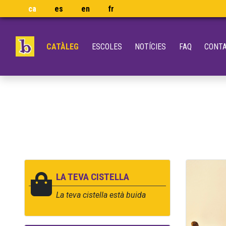
ca
es
en
fr
CATÀLEG
ESCOLES
NOTÍCIES
FAQ
CONT
LA TEVA CISTELLA
La teva cistella està buida