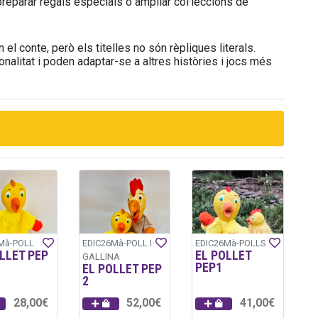
 preparar regals especials o ampliar col·leccions de
 el conte, però els titelles no són rèpliques literals.
alitat i poden adaptar-se a altres històries i jocs més
Mà-POLL
EDIC26Mà-POLL I
EDIC26Mà-POLLS
LLET PEP
EL POLLET
GALLINA
PEP1
EL POLLET PEP
2
28,00€
52,00€
41,00€