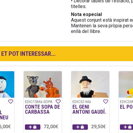
• Decorar taules de l’estació,
titelles.
Nota especial
Aquest conjunt està inspirat en
Mantenen la seva pròpia person
enllà del llibre.
ET POT INTERESSAR...
EDIC15Mà-SOPA
EDIC32-Mà
EDIC26
CONTE SOPA DE
EL GENI
EL PO
CARBASSA
ANTONI GAUDÍ.
L
 NEU
6,00€
72,00€
29,50€