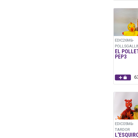
EDIC26Mà-
POLLSGALLI
EL POLLE
PEP3
6
EDIC05Mà-
TARDOR
L'ESQUIRO