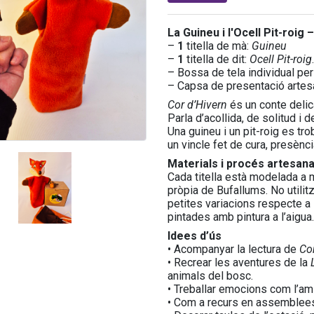
La Guineu i l'Ocell Pit-roig 
–
1
titella de mà:
Guineu
–
1
titella de dit:
Ocell Pit-roig
– Bossa de tela individual per 
– Capsa de presentació artes
Cor d’Hivern
és un conte delic
Parla d’acollida, de solitud i
Una guineu i un pit-roig es tr
un vincle fet de cura, presènci
Materials i procés artesana
Cada titella està modelada a m
pròpia de Bufallums. No utilit
petites variacions respecte a l
pintades amb pintura a l’aigua.
Idees d’ús
• Acompanyar la lectura de
Co
• Recrear les aventures de la
animals del bosc.
• Treballar emocions com l’amis
• Com a recurs en assemblees