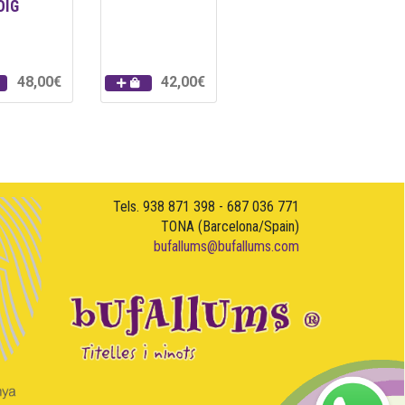
OIG
48,00€
42,00€
Tels. 938 871 398 - 687 036 771
TONA (Barcelona/Spain)
bufallums@bufallums.com