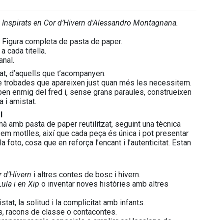
–
Inspirats en Cor d’Hivern d'Alessandro Montagnana.
. Figura completa de pasta de paper.
a cada titella.
anal.
at, d’aquells que t’acompanyen.
 de trobades que apareixen just quan més les necessitem.
oben enmig del fred i, sense grans paraules, construeixen
a i amistat.
l
à amb pasta de paper reutilitzat, seguint una tècnica
zem motlles, així que cada peça és única i pot presentar
a foto, cosa que en reforça l’encant i l’autenticitat. Estan
r d’Hivern
i altres contes de bosc i hivern.
Lula i en Xip
o inventar noves històries amb altres
tat, la solitud i la complicitat amb infants.
, racons de classe o contacontes.