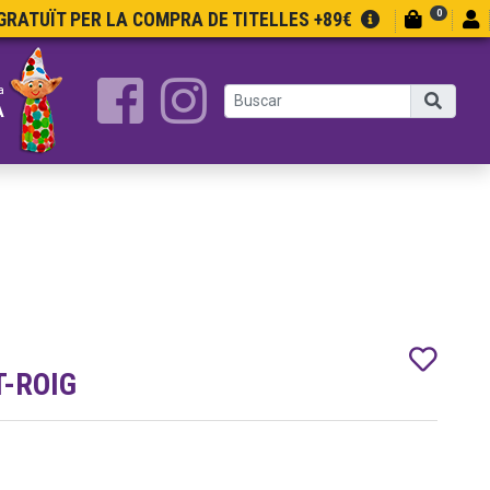
0
RATUÏT PER LA COMPRA DE TITELLES +89€
a
A
T-ROIG