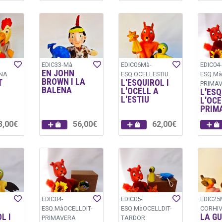
EDIC33-Mà
EDIC06Mà-
EDIC04-
EN JOHN
NA
ESQ.OCELLESTIU
ESQ.Mà
BROWN I LA
T
L'ESQUIROL I
PRIMAV
BALENA
L'OCELL A
L'ESQ
L'ESTIU
L'OCE
PRIM
3,00€
56,00€
62,00€
EDIC04-
EDIC05-
EDIC25
ESQ.MàOCELLDIT-
ESQ.MàOCELLDIT-
CORHI
L I
LA GU
PRIMAVERA
TARDOR