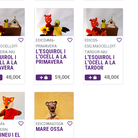
EDIC04Mà-
EDIC05-
OCELLDIT-
PRIMAVERA
ESQ.MàOCELLDIT-
L'ESQUIROL I
ERA-NIU
TARDOR-NIU
L'OCELL A LA
UIROL I
L'ESQUIROL I
PRIMAVERA
LL A LA
L'OCELL A LA
AVERA
TARDOR
48,00€
59,00€
48,00€
Mà-
EDIC28MàOSSA
MARE OSSA
VERN
INEU I EL