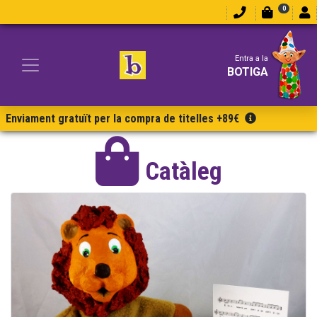
0
Entra a la
BOTIGA
Enviament gratuït per la compra de titelles +89€
Catàleg