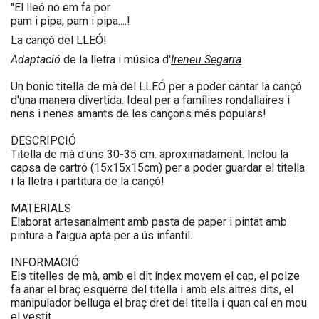
"El lleó no em fa por
pam i pipa, pam i pipa....!
La cançó del LLEÓ!
Adaptació
de la lletra i música d'
Ireneu Segarra
Un bonic titella de mà del LLEÓ per a poder cantar la cançó
d'una manera divertida. Ideal per a famílies rondallaires i
nens i nenes amants de les cançons més populars!
DESCRIPCIÓ
Titella de mà d'uns 30-35 cm. aproximadament. Inclou la
capsa de cartró (15x15x15cm) per a poder guardar el titella
i la lletra i partitura de la cançó!
MATERIALS
Elaborat artesanalment amb pasta de paper i pintat amb
pintura a l’aigua apta per a ús infantil.
INFORMACIÓ
Els titelles de mà, amb el dit índex movem el cap, el polze
fa anar el braç esquerre del titella i amb els altres dits, el
manipulador belluga el braç dret del titella i quan cal en mou
el vestit.