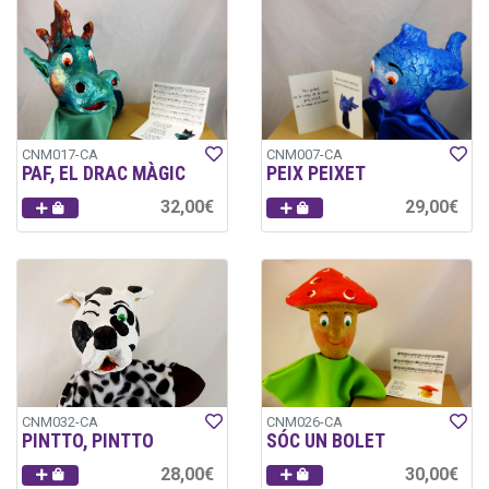
CNM017-CA
CNM007-CA
PAF, EL DRAC MÀGIC
PEIX PEIXET
32,00€
29,00€
CNM032-CA
CNM026-CA
PINTTO, PINTTO
SÓC UN BOLET
28,00€
30,00€