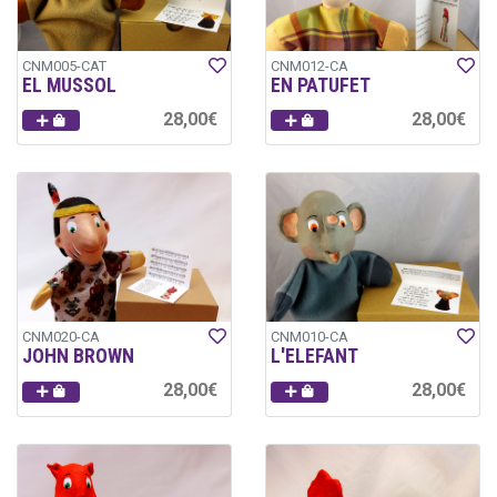
CNM005-CAT
CNM012-CA
EL MUSSOL
EN PATUFET
28,00€
28,00€
CNM020-CA
CNM010-CA
JOHN BROWN
L'ELEFANT
28,00€
28,00€