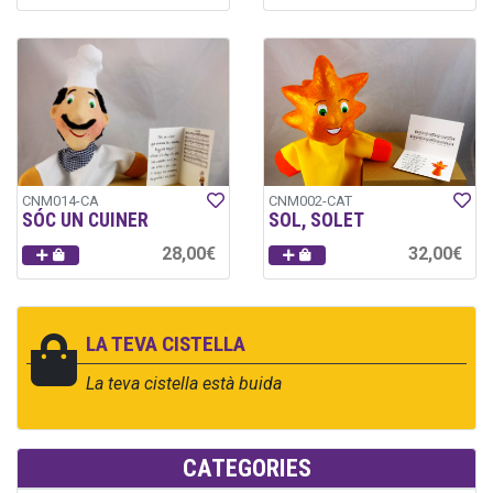
CNM014-CA
CNM002-CAT
SÓC UN CUINER
SOL, SOLET
28,00€
32,00€
LA TEVA CISTELLA
La teva cistella està buida
CATEGORIES