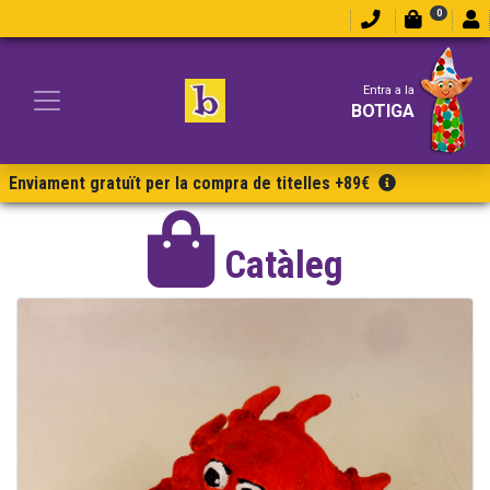
0
Entra a la
BOTIGA
Enviament gratuït per la compra de titelles +89€
Catàleg