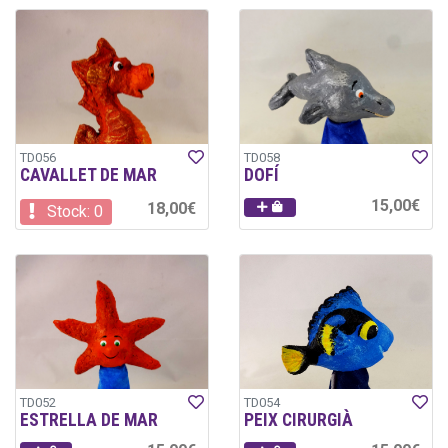
TD056
TD058
CAVALLET DE MAR
DOFÍ
15,00€
18,00€
Stock: 0
TD052
TD054
ESTRELLA DE MAR
PEIX CIRURGIÀ