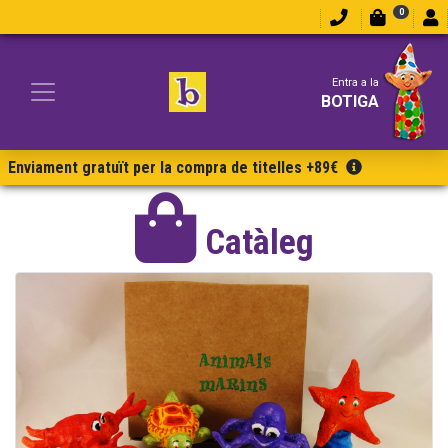
0
Entra a la
BOTIGA
Enviament gratuït per la compra de titelles +89€
Catàleg