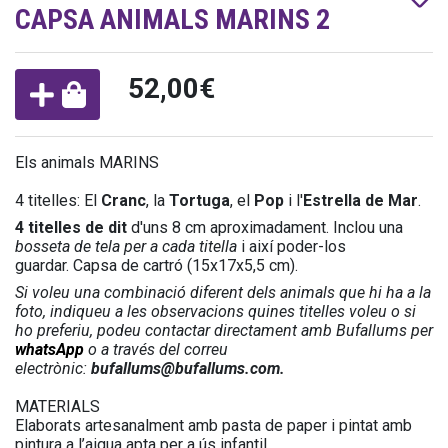
CAPSA ANIMALS MARINS 2
52,00€
Els animals MARINS
4 titelles: El
Cranc
, la
Tortuga
, el
Pop
i l'
Estrella de Mar
.
4 titelles de dit
d'uns 8 cm aproximadament. Inclou una
bosseta de tela per a cada titella
i així poder-los
guardar. Capsa de cartró (15x17x5,5 cm).
Si voleu una combinació diferent dels animals que hi ha a la
foto, indiqueu a les observacions quines titelles voleu o si
ho preferiu, podeu contactar directament amb Bufallums per
whatsApp
o a través del correu
electrònic:
bufallums@bufallums.com.
MATERIALS
Elaborats artesanalment amb pasta de paper i pintat amb
pintura a l’aigua apta per a ús infantil.