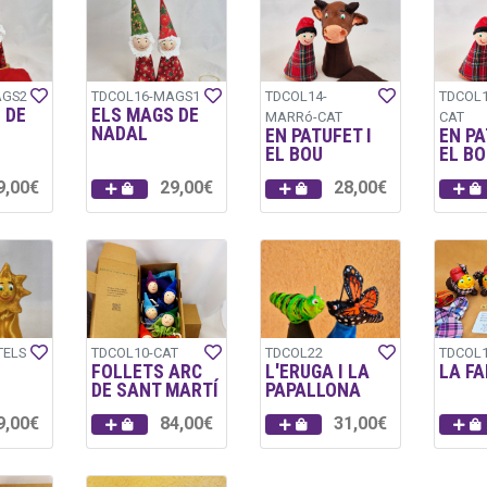
AGS2
TDCOL16-MAGS1
TDCOL14-
TDCOL1
 DE
ELS MAGS DE
MARRó-CAT
CAT
NADAL
EN PATUFET I
EN PA
EL BOU
EL BO
9,00€
29,00€
28,00€
TELS
TDCOL10-CAT
TDCOL22
TDCOL1
FOLLETS ARC
L'ERUGA I LA
LA FA
DE SANT MARTÍ
PAPALLONA
9,00€
84,00€
31,00€