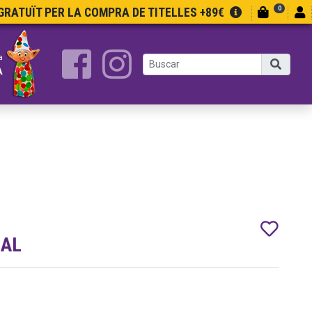
0
RATUÏT PER LA COMPRA DE TITELLES +89€
a
A
DAL