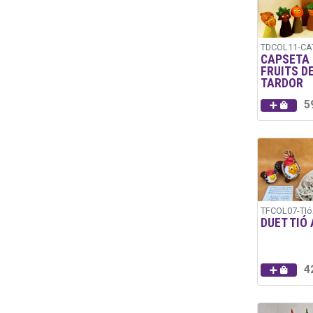
TDCOL11-CA
CAPSETA
FRUITS D
TARDOR
5
TFCOL07-TIó
DUET TIÓ 
4