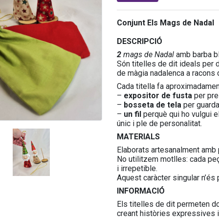
Conjunt Els Mags de Nadal
DESCRIPCIÓ
2
mags de Nadal
amb barba bl
Són titelles de dit ideals per 
de màgia nadalenca a racons de
Cada titella fa aproximadame
–
expositor de fusta
per pre
–
bosseta de tela
per guarda
–
un fil
perquè qui ho vulgui el
únic i ple de personalitat.
MATERIALS
Elaborats artesanalment amb p
No utilitzem motlles: cada pe
i irrepetible.
Aquest caràcter singular n’és 
INFORMACIÓ
Els titelles de dit permeten 
creant històries expressives 