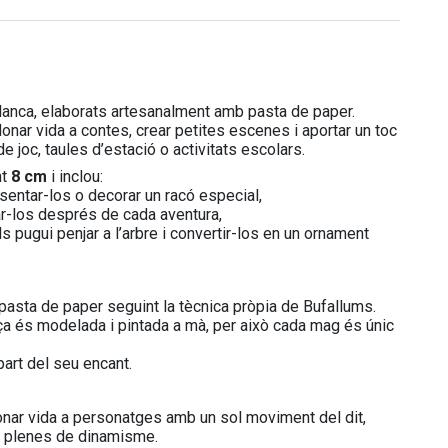
anca, elaborats artesanalment amb pasta de paper.
donar vida a contes, crear petites escenes i aportar un toc
 joc, taules d’estació o activitats escolars.
nt
8 cm
i inclou:
sentar-los o decorar un racó especial,
r-los després de cada aventura,
s pugui penjar a l’arbre i convertir-los en un ornament
asta de paper seguint la tècnica pròpia de Bufallums.
ça és modelada i pintada a mà, per això cada mag és únic
part del seu encant.
donar vida a personatges amb un sol moviment del dit,
i plenes de dinamisme.