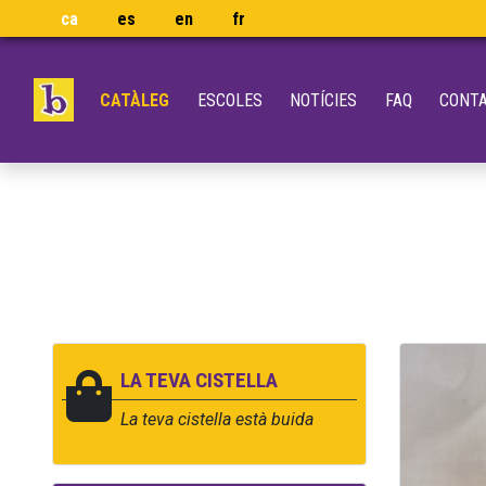
ca
es
en
fr
CATÀLEG
ESCOLES
NOTÍCIES
FAQ
CONT
LA TEVA CISTELLA
La teva cistella està buida