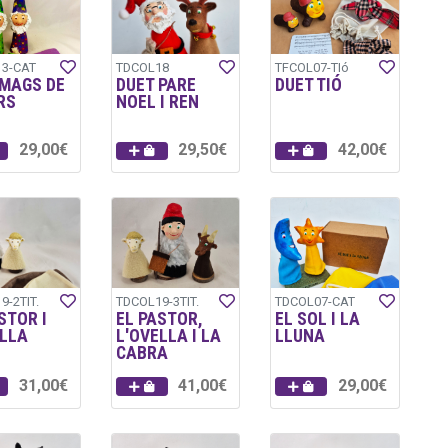
3-CAT
TDCOL18
TFCOL07-TIó
 MAGS DE
DUET PARE
DUET TIÓ
RS
NOEL I REN
29,00€
29,50€
42,00€
9-2TIT.
TDCOL19-3TIT.
TDCOL07-CAT
STOR I
EL PASTOR,
EL SOL I LA
ELLA
L'OVELLA I LA
LLUNA
CABRA
31,00€
41,00€
29,00€