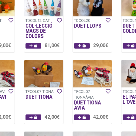
T
TDCOL12-CAT
TDCOL20
TDCOL1
COL·LECCIÓ
DUET LLOPS
DUET
E
MAGS DE
COLO
COLORS
9,00€
81,00€
29,00€
AVI
TFCOL07-TIONA
TFCOL07-
TDCOL1
AVI
DUET TIONA
EL PA
TIONAÀVIA
L'OV
DUET TIONA
ÀVIA
2,00€
42,00€
42,00€