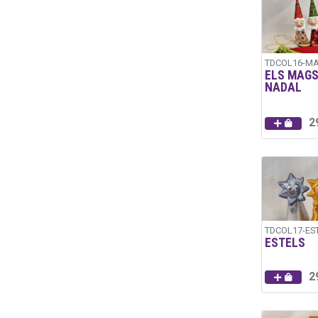
TDCOL16-M
ELS MAGS
NADAL
2
TDCOL17-ES
ESTELS
2