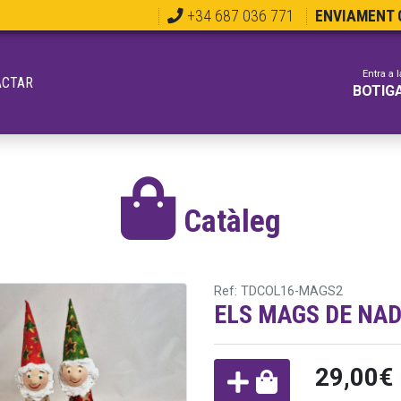
+34 687 036 771
ENVIAMENT G
Entra a l
ACTAR
BOTIG
Catàleg
Ref: TDCOL16-MAGS2
ELS MAGS DE NA
29,00€