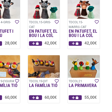
4-GRIS-
TDCOL15-GRIS-
TDCOL15-
CAT
MARRó-CAT
TUFET I
EN PATUFET, EL
EN PATUFET, EL
U
BOU I LA COL
BOU I LA COL
28,00€
42,00€
42,00€
9-FIGURA
TDCOL19-DIT
TDCOL21
MÍLIA TIÓ
LA FAMÍLIA TIÓ
LA PRIMAVERA
60,00€
60,00€
55,00€