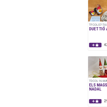
TFCOL07-TIó
DUET TIÓ 
4
TDCOL16-M
ELS MAGS
NADAL
2