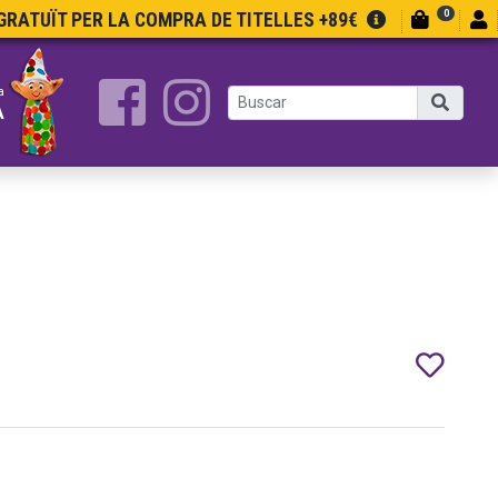
0
RATUÏT PER LA COMPRA DE TITELLES +89€
a
A