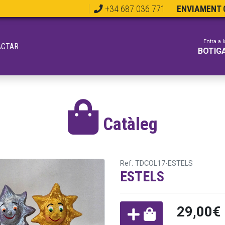
+34 687 036 771
ENVIAMENT G
Entra a l
ACTAR
BOTIG
Catàleg
Ref: TDCOL17-ESTELS
ESTELS
29,00€