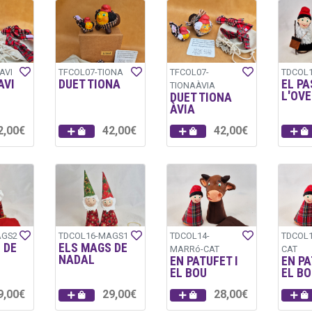
AVI
TFCOL07-TIONA
TFCOL07-
TDCOL1
AVI
DUET TIONA
EL PA
TIONAÀVIA
L'OV
DUET TIONA
ÀVIA
2,00€
42,00€
42,00€
AGS2
TDCOL16-MAGS1
TDCOL14-
TDCOL1
 DE
ELS MAGS DE
MARRó-CAT
CAT
NADAL
EN PATUFET I
EN PA
EL BOU
EL BO
9,00€
29,00€
28,00€