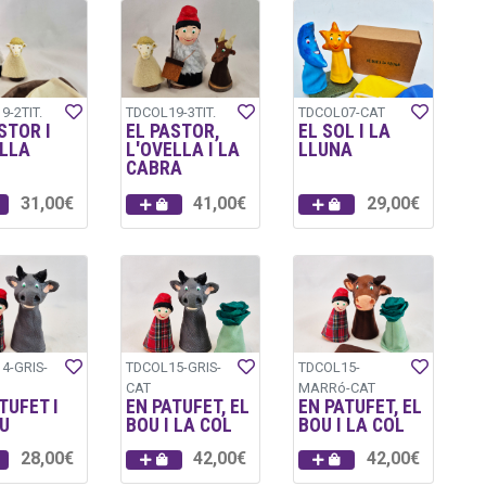
9-2TIT.
TDCOL19-3TIT.
TDCOL07-CAT
STOR I
EL PASTOR,
EL SOL I LA
ELLA
L'OVELLA I LA
LLUNA
CABRA
31,00€
41,00€
29,00€
4-GRIS-
TDCOL15-GRIS-
TDCOL15-
CAT
MARRó-CAT
TUFET I
EN PATUFET, EL
EN PATUFET, EL
U
BOU I LA COL
BOU I LA COL
28,00€
42,00€
42,00€