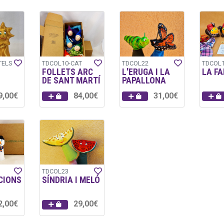
TELS
TDCOL10-CAT
TDCOL22
TDCOL1
FOLLETS ARC
L'ERUGA I LA
LA FA
DE SANT MARTÍ
PAPALLONA
9,00€
84,00€
31,00€
TDCOL23
CIONS
SÍNDRIA I MELÓ
2,00€
29,00€