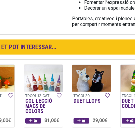
Fomentar l’expressió oral,
Decorar un espai nadalenc
Portables, creatives i plenes d
per compartir moments entran
ET POT INTERESSAR...
T
TDCOL12-CAT
TDCOL20
TDCOL1
COL·LECCIÓ
DUET LLOPS
DUET
E
MAGS DE
COLO
COLORS
9,00€
81,00€
29,00€