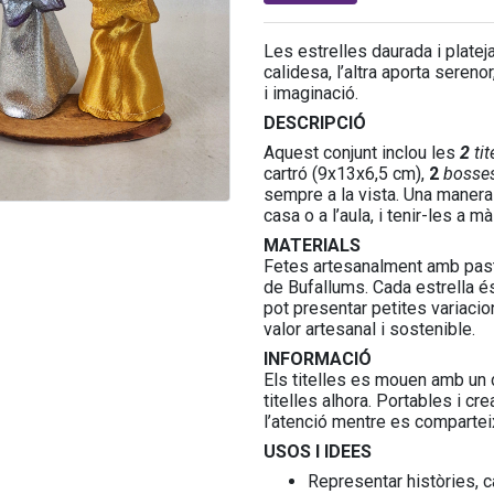
Les estrelles daurada i plateja
calidesa, l’altra aporta seren
i imaginació.
DESCRIPCIÓ
Aquest conjunt inclou les
2
tit
cartró (9x13x6,5 cm),
2
bosses
sempre a la vista. Una manera
casa o a l’aula, i tenir-les a m
MATERIALS
Fetes artesanalment amb pasta 
de Bufallums. Cada estrella é
pot presentar petites variacio
valor artesanal i sostenible.
INFORMACIÓ
Els titelles es mouen amb un 
titelles alhora. Portables i cre
l’atenció mentre es compartei
USOS I IDEES
Representar històries, 