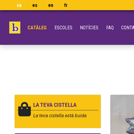
ca
es
en
fr
CATÀLEG
ESCOLES
NOTÍCIES
FAQ
CONT
LA TEVA CISTELLA
La teva cistella està buida