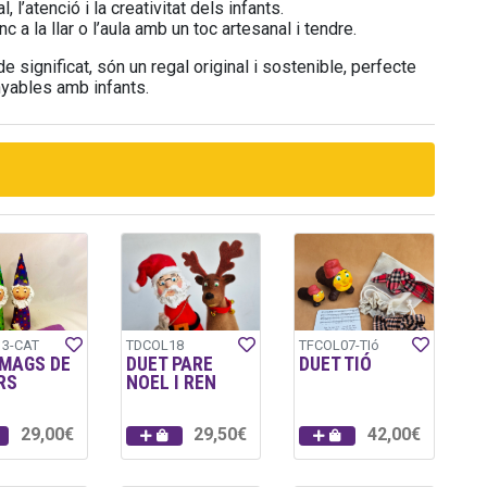
 l’atenció i la creativitat dels infants.
 a la llar o l’aula amb un toc artesanal i tendre.
e significat, són un regal original i sostenible, perfecte
yables amb infants.
3-CAT
TDCOL18
TFCOL07-TIó
 MAGS DE
DUET PARE
DUET TIÓ
RS
NOEL I REN
29,00€
29,50€
42,00€