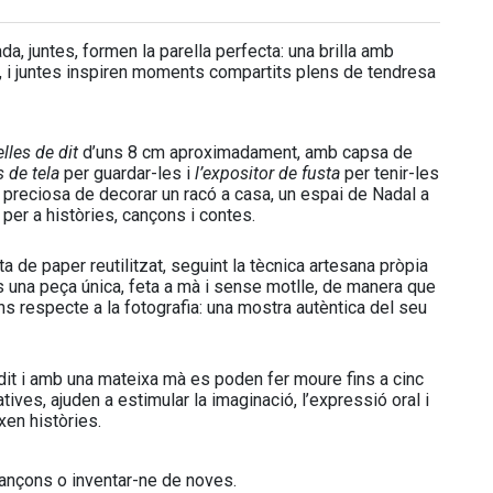
da, juntes, formen la parella perfecta: una brilla amb
or, i juntes inspiren moments compartits plens de tendresa
elles de dit
d’uns 8 cm aproximadament, amb capsa de
 de tela
per guardar-les i
l’expositor de fusta
per tenir-les
 preciosa de decorar un racó a casa, un espai de Nadal a
à per a històries, cançons i contes.
de paper reutilitzat, seguint la tècnica artesana pròpia
s una peça única, feta a mà i sense motlle, de manera que
ns respecte a la fotografia: una mostra autèntica del seu
dit i amb una mateixa mà es poden fer moure fins a cinc
atives, ajuden a estimular la imaginació, l’expressió oral i
xen històries.
cançons o inventar-ne de noves.