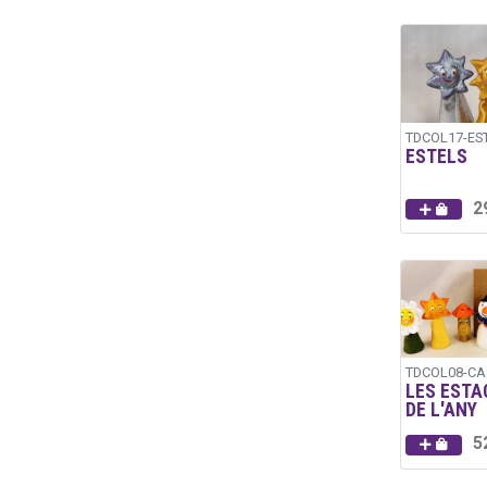
TDCOL17-ES
ESTELS
2
TDCOL08-CA
LES ESTA
DE L'ANY
5