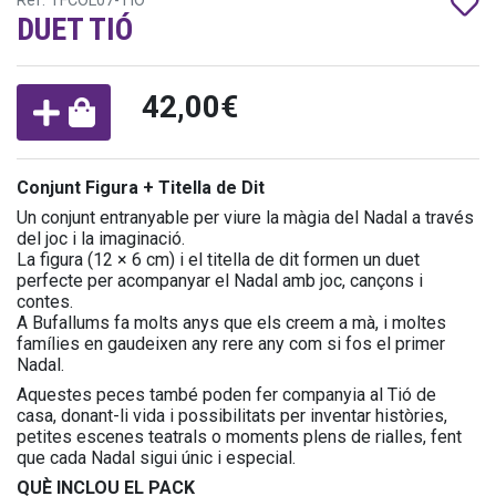
Ref: TFCOL07-TIÓ
DUET TIÓ
42,00€
Conjunt Figura + Titella de Dit
Un conjunt entranyable per viure la màgia del Nadal a través
del joc i la imaginació.
La figura (12 × 6 cm) i el titella de dit formen un duet
perfecte per acompanyar el Nadal amb joc, cançons i
contes.
A Bufallums fa molts anys que els creem a mà, i moltes
famílies en gaudeixen any rere any com si fos el primer
Nadal.
Aquestes peces també poden fer companyia al Tió de
casa, donant-li vida i possibilitats per inventar històries,
petites escenes teatrals o moments plens de rialles, fent
que cada Nadal sigui únic i especial.
QUÈ INCLOU EL PACK