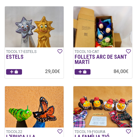
TDCOL17-ESTELS
TDCOL10-CAT
ESTELS
FOLLETS ARC DE SANT
MARTÍ
29,00€
84,00€
TDCOL22
TDCOL19-FIGURA
L'ERUGA I LA
LA FAMÍLIA TIÓ