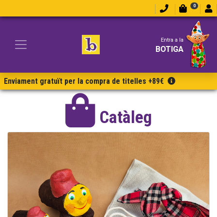
0
Entra a la
BOTIGA
Enviament gratuït per la compra de titelles +89€
Catàleg