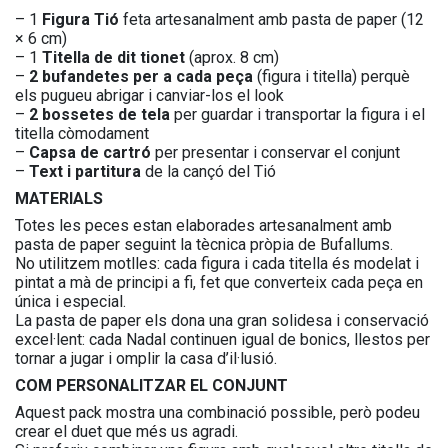
– 1
Figura Tió
feta artesanalment amb pasta de paper (12
× 6 cm)
– 1
Titella de dit tionet
(aprox. 8 cm)
–
2 bufandetes per a cada peça
(figura i titella) perquè
els pugueu abrigar i canviar-los el look
–
2 bossetes de tela
per guardar i transportar la figura i el
titella còmodament
–
Capsa de cartró
per presentar i conservar el conjunt
–
Text i partitura
de la cançó del Tió
MATERIALS
Totes les peces estan elaborades artesanalment amb
pasta de paper seguint la tècnica pròpia de Bufallums.
No utilitzem motlles: cada figura i cada titella és modelat i
pintat a mà de principi a fi, fet que converteix cada peça en
única i especial.
La pasta de paper els dona una gran solidesa i conservació
excel·lent: cada Nadal continuen igual de bonics, llestos per
tornar a jugar i omplir la casa d’il·lusió.
COM PERSONALITZAR EL CONJUNT
Aquest pack mostra una combinació possible, però podeu
crear el duet que més us agradi.