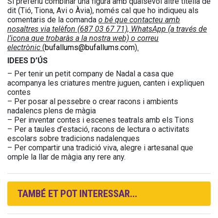
Si preferiu combinar una figura amb qualsevol altre titella de
dit (Tió, Tiona, Avi o Àvia), només cal que ho indiqueu als
comentaris de la comanda
o bé que contacteu amb
nosaltres via telèfon (687 03 67 71), WhatsApp (a través de
l’icona que trobaràs a la nostra web) o correu
electrònic
(
bufallums@bufallums.com
).
IDEES D’ÚS
– Per tenir un petit company de Nadal a casa que
acompanya les criatures mentre juguen, canten i expliquen
contes
– Per posar al pessebre o crear racons i ambients
nadalencs plens de màgia
– Per inventar contes i escenes teatrals amb els Tions
– Per a taules d’estació, racons de lectura o activitats
escolars sobre tradicions nadalenques
– Per compartir una tradició viva, alegre i artesanal que
omple la llar de màgia any rere any.
TAMBÉ ET POT INTERESSAR...