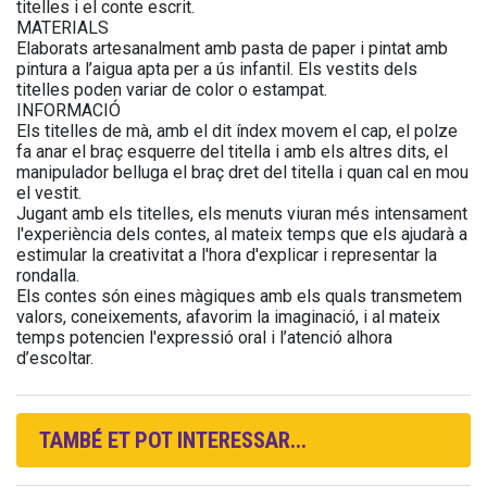
titelles i el conte escrit.
MATERIALS
Elaborats artesanalment amb pasta de paper i pintat amb
pintura a l’aigua apta per a ús infantil. Els vestits dels
titelles poden variar de color o estampat.
INFORMACIÓ
Els titelles de mà, amb el dit índex movem el cap, el polze
fa anar el braç esquerre del titella i amb els altres dits, el
manipulador belluga el braç dret del titella i quan cal en mou
el vestit.
Jugant amb els titelles, els menuts viuran més intensament
l'experiència dels contes, al mateix temps que els ajudarà a
estimular la creativitat a l'hora d'explicar i representar la
rondalla.
Els contes són eines màgiques amb els quals transmetem
valors, coneixements, afavorim la imaginació, i al mateix
temps potencien l'expressió oral i l’atenció alhora
d’escoltar.
TAMBÉ ET POT INTERESSAR...