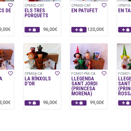
CPM02-CAT
CPM03-CAT
CPM10
CS DE
ELS TRES
EN PATUFET
EN T
PORQUETS
9,00€
96,00€
120,00€
CPM04-CA
FCM01-PM-CA
FCM01-
A
LA RÍNXOLS
LLEGENDA
LLEG
D'OR
SANT JORDI
SANT
(PRINCESA
(PRI
MORENA)
ROSS
8,00€
96,00€
99,00€