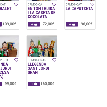
-CAT
CPM05-CA
CPM01-CAT
ABALET
EN TON I GUIDA
LA CAPUTXETA
I LA CASETA DE
XOCOLATA
109,00€
72,00€
96,00€
PR-CA
FCM01-GRAN
ENDA
LLEGENDA
 JORDI
SANT JORDI
NCESA
GRAN
A)
99,00€
160,00€