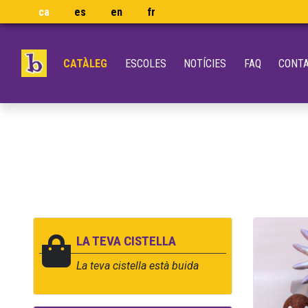
ca
es
en
fr
CATÀLEG
ESCOLES
NOTÍCIES
FAQ
CONT
LA TEVA CISTELLA
La teva cistella està buida