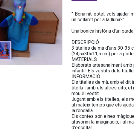
"-Bona nit, estel; vols ajudar-
un collaret per a la lluna?"
Una bonica història d'un pardal
DESCRIPCIÓ
3 titelles de mà d'uns 30-35 
(24,5x30x11,5 cm) per a poder g
MATERIALS
Elaborats artesanalment amb pa
infantil. Els vestits dels tite
INFORMACIÓ
Els titelles de mà, amb el dit
titella i amb els altres dits, e
mou el vestit.
Jugant amb els titelles, els 
al mateix temps que els ajudarà
la rondalla.
Els contes són eines màgique
afavorim la imaginació, i al ma
d’escoltar.