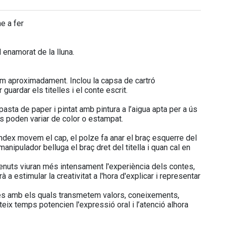
me a fer
 enamorat de la lluna.
cm aproximadament. Inclou la capsa de cartró
uardar els titelles i el conte escrit.
sta de paper i pintat amb pintura a l’aigua apta per a ús
lles poden variar de color o estampat.
 índex movem el cap, el polze fa anar el braç esquerre del
l manipulador belluga el braç dret del titella i quan cal en
menuts viuran més intensament l'experiència dels contes,
 a estimular la creativitat a l'hora d'explicar i representar
s amb els quals transmetem valors, coneixements,
teix temps potencien l'expressió oral i l’atenció alhora