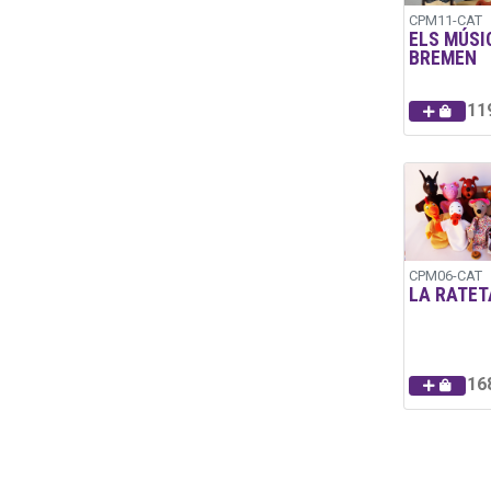
CPM11-CAT
ELS MÚSI
BREMEN
11
CPM06-CAT
LA RATET
16