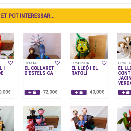
ET POT INTERESSAR...
CPM14
CPM12-CA
CPM13
 I
EL COLLARET
EL LLEÓ I EL
EL LL
DE
D'ESTELS-CA
RATOLÍ
CONT
JACI
VERD
0,00€
72,00€
40,00€