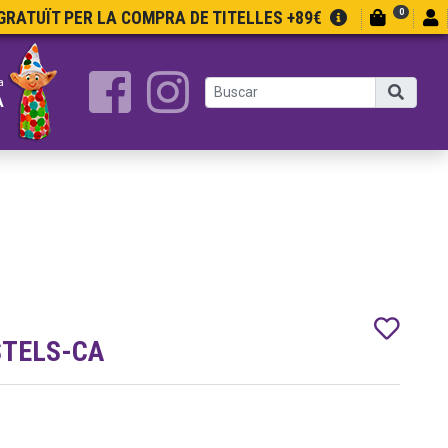
0
RATUÏT PER LA COMPRA DE TITELLES +89€
a
A
STELS-CA