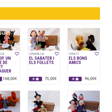
-CA
CPM08-CA
CPM17
OP. UN
EL SABATER I
ELS BONS
E DE
ELS FOLLETS
AMICS
NT
AGUER
168,00€
75,00€
96,00€