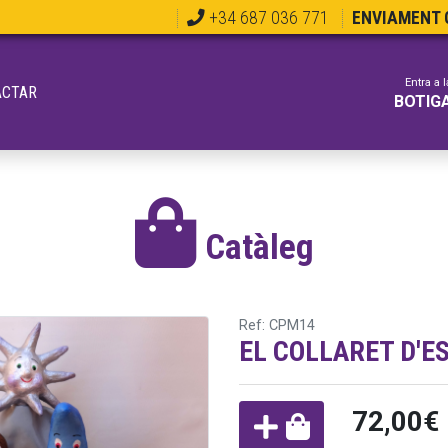
+34 687 036 771
ENVIAMENT G
Entra a l
ACTAR
BOTIG
Catàleg
Ref: CPM14
EL COLLARET D'E
72,00€