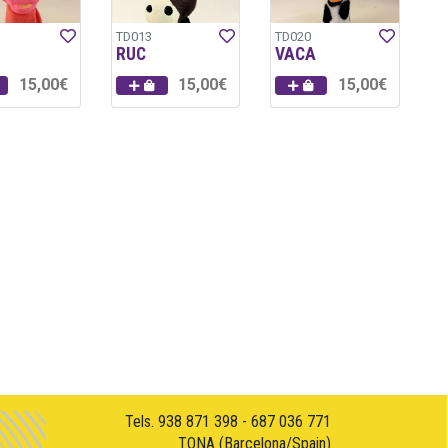
TD013
TD020
RUC
VACA
15,00€
15,00€
15,00€
Tels. 938 871 398 - 687 036 771
TONA (Barcelona/Spain)