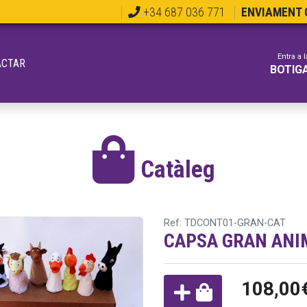
+34 687 036 771
ENVIAMENT G
Entra a l
ACTAR
BOTIG
Catàleg
Ref: TDCONT01-GRAN-CAT
CAPSA GRAN ANI
108,00