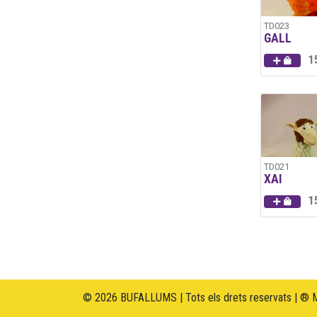
TD023
GALL
1
TD021
XAI
1
© 2026 BUFALLUMS | Tots els drets reservats | ® 