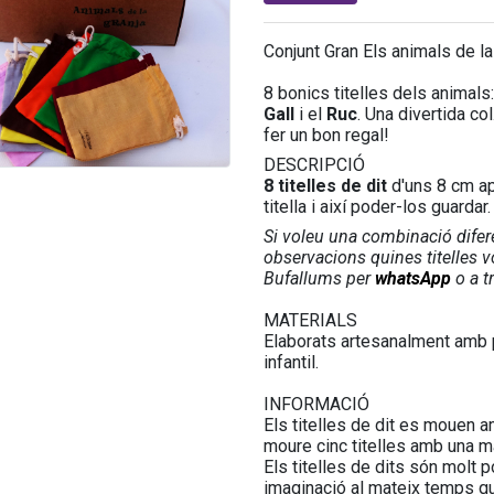
Conjunt Gran Els animals de l
8 bonics titelles dels animals
Gall
i el
Ruc
.
Una divertida col
fer un bon regal!
DESCRIPCIÓ
8 titelles de dit
d'uns 8 cm ap
titella i així poder-los guard
Si voleu una combinació difere
observacions quines titelles 
Bufallums per
whatsApp
o a t
MATERIALS
Elaborats artesanalment amb pa
infantil.
INFORMACIÓ
Els titelles de dit es mouen a
moure cinc titelles amb una m
Els titelles de dits són molt p
imaginació al mateix temps que