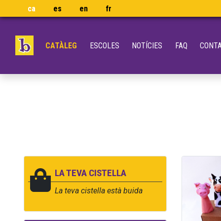
ca
es
en
fr
CATÀLEG
ESCOLES
NOTÍCIES
FAQ
CONT
LA TEVA CISTELLA
La teva cistella està buida