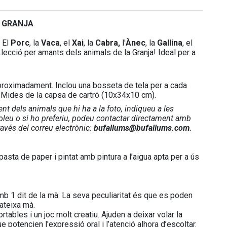
a
GRANJA
: El
Porc
, la
Vaca
, el
Xai
, la
Cabra,
l'
Ànec
, la
Gallina
, el
.lecció per amants dels animals de la Granja! Ideal per a
roximadament. Inclou una bosseta de tela per a cada
ar. Mides de la capsa de cartró (10x34x10 cm).
nt dels animals que hi ha a la foto, indiqueu a les
voleu o si ho preferiu, podeu contactar directament amb
ravés del correu electrònic:
bufallums@bufallums.com.
sta de paper i pintat amb pintura a l’aigua apta per a ús
mb 1 dit de la mà. La seva peculiaritat és que es poden
ateixa mà.
ortables i un joc molt creatiu. Ajuden a deixar volar la
 potencien l'expressió oral i l’atenció alhora d’escoltar.