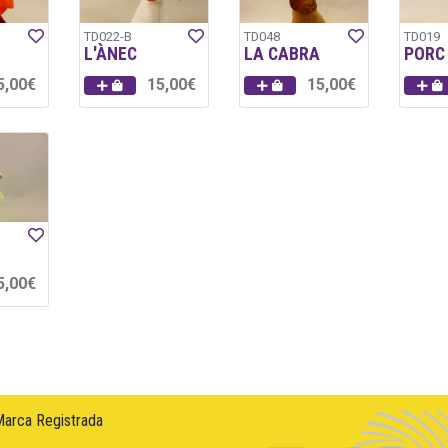
TD022-B
TD048
TD019
L'ÀNEC
LA CABRA
PORC
5,00€
15,00€
15,00€
5,00€
Marca Registrada