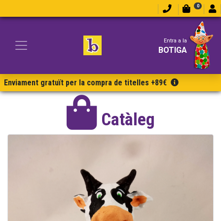
0
Entra a la
BOTIGA
Enviament gratuït per la compra de titelles +89€
Catàleg