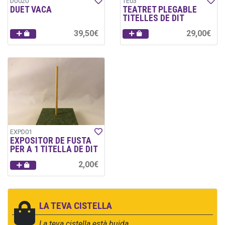
DU020
TE03
DUET VACA
TEATRET PLEGABLE
TITELLES DE DIT
39,50€
29,00€
EXPD01
EXPOSITOR DE FUSTA
PER A 1 TITELLA DE DIT
2,00€
LA TEVA CISTELLA
La teva cistella està buida