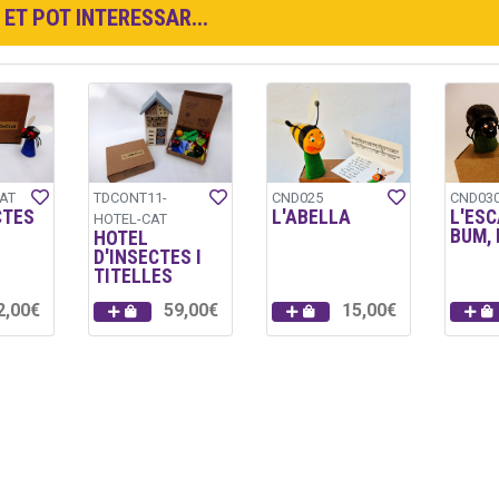
ET POT INTERESSAR...
AT
TDCONT11-
CND025
CND03
CTES
L'ABELLA
L'ES
HOTEL-CAT
BUM,
HOTEL
D'INSECTES I
TITELLES
2,00€
59,00€
15,00€