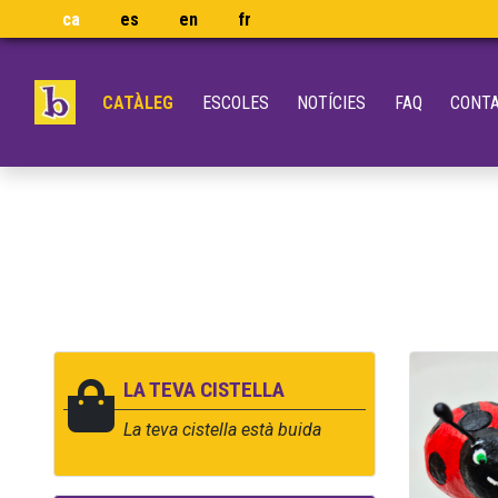
ca
es
en
fr
CATÀLEG
ESCOLES
NOTÍCIES
FAQ
CONT
LA TEVA CISTELLA
La teva cistella està buida