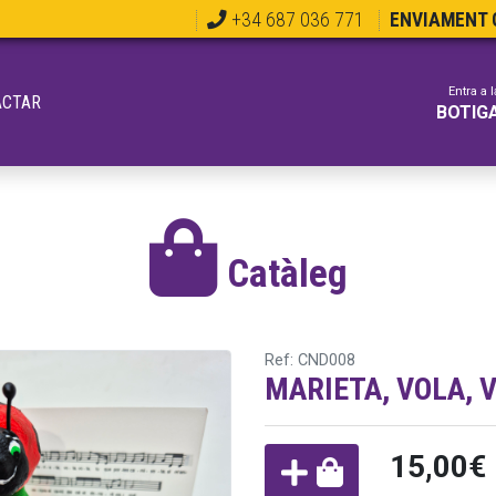
+34 687 036 771
ENVIAMENT G
Entra a l
ACTAR
BOTIG
Catàleg
Ref: CND008
MARIETA, VOLA, 
15,00€