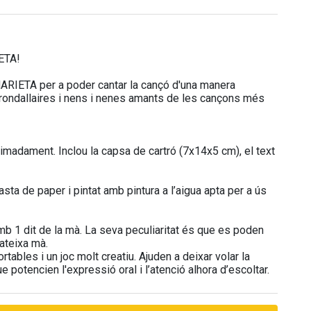
ETA!
 MARIETA per a poder cantar la cançó d'una manera
s rondallaires i nens i nenes amants de les cançons més
ximadament. Inclou la capsa de cartró (7x14x5 cm), el text
ta de paper i pintat amb pintura a l’aigua apta per a ús
mb 1 dit de la mà. La seva peculiaritat és que es poden
ateixa mà.
ortables i un joc molt creatiu. Ajuden a deixar volar la
 potencien l'expressió oral i l’atenció alhora d’escoltar.