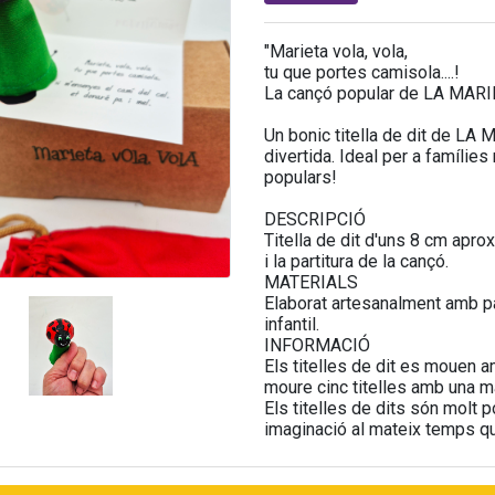
"Marieta vola, vola,
tu que portes camisola....!
La cançó popular de LA MARI
Un bonic titella de dit de LA
divertida. Ideal per a famílie
populars!
DESCRIPCIÓ
Titella de dit d'uns 8 cm apro
i la partitura de la cançó.
MATERIALS
Elaborat artesanalment amb pas
infantil.
INFORMACIÓ
Els titelles de dit es mouen a
moure cinc titelles amb una m
Els titelles de dits són molt p
imaginació al mateix temps que