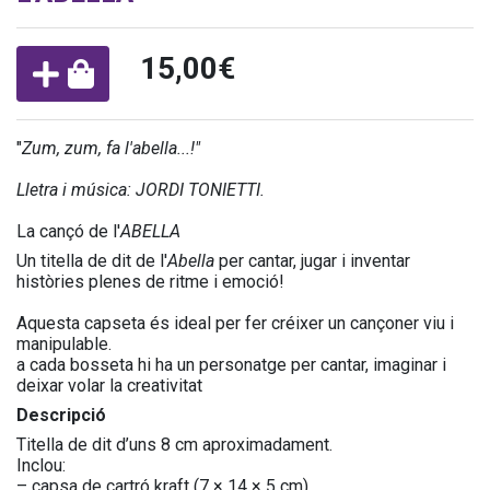
15,00€
"
Zum, zum, fa l'abella...!"
Lletra i música: JORDI TONIETTI.
La cançó de l'
ABELLA
Un titella de dit de l'
Abella
per cantar, jugar i inventar
històries plenes de ritme i emoció!
Aquesta capseta és ideal per fer créixer un cançoner viu i
manipulable.
a cada bosseta hi ha un personatge per cantar, imaginar i
deixar volar la creativitat
Descripció
Titella de dit d’uns 8 cm aproximadament.
Inclou:
– capsa de cartró kraft (7 × 14 × 5 cm)