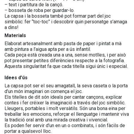
– text i partitura de la cançó.
– bosseta de roba per guardar-lo.
La capsa i la bosseta també pot formar part del joc
simbòlic: fer “toc-toc” i descobrir quin personatge s’amaga
a dins!
Materials
Elaborat artesanalment amb pasta de paper i pintat a mà
amb pintura a l’aigua apta per a ús infantil.
Cada peça està creada una a una, sense motlles, i per això
pot presentar petites diferències respecte a la fotografia.
Aquesta singularitat fa que cada titella sigui únic i especial.
Idees d’ús
La capsa pot ser el seu amagatall, la seva caseta o la porta
d’un món imaginari on comença el joc.
Els titelles de dit són ideals per cantar cançons, explicar
contes i fer créixer la imaginació a través del joc simbòlic.
Lleugers, portables i molt versàtils. Són una bona eina per
treballar les emocions, reforçar el llenguatge i mantenir viva
la tradició oral amb una mirada creativa i vivencial.
Es poden fer servir d’un en un o combinats, i són fàcils de
portar a qualsevol lloc.