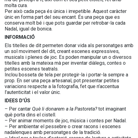
molta cura.
Per això cada peça és única i irrepetible. Aquest caràcter
únic en forma part del seu encant. És una peça que es
conserva molt bé i que pots guardar per retrobar-la cada
Nadal, igual de bonica.
INFORMACIÓ
Els titelles de dit permeten donar vida als personatges amb
un sol moviment del dit, creant escenes expressives,
musicals i plenes de joc. Es poden manipular un o diversos
titelles amb la mateixa mà per inventar diàlegs, contes o
petites escenes teatrals.
Inclou bosseta de tela per protegir-la i portar-la sempre a
prop. En ser una peça artesanal, pot presentar petites
variacions respecte a la fotografia, fet que n’accentua
l’autenticitat i el valor únic.
IDEES D’ÚS
– Per cantar
Què li donarem a la Pastoreta?
tot imaginant
què porta dins el cistell.
– Per animar moments de joc, música i contes per Nadal.
– Per ambientar el pessebre o crear racons i escenes
nadalenques amb personatges de la tradició.