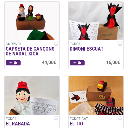
CNDPN01
FCD03
CAPSETA DE CANÇONS
DIMONI ESCUAT
DE NADAL XICA
44,00€
16,00€
FCD04
FCD07-CAT
EL RABADÀ
EL TIÓ