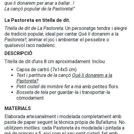
que li donarem per anar a ballar...!
La cançó popular de la Pastoreta!"
La Pastoreta en titella de dit.
Titella de dit de La Pastoreta
. Un personatge tendre i alegre
de tradició popular, ideal per cantar
Què li donarem a la
Pastoreta?
, animar el joc i ambientar el pessebre o
qualsevol racó nadalenc.
DESCRIPCIÓ
Titella de dit d’uns 8 cm aproximadament. Inclou:
Capsa de cartró (7x14x5 cm)
Text i partitura de la cançó
Què li donarem a la
Pastoreta?
Petit cistell de mimbre fet a mà
amb petites flors
Bosseta de tela
per guardar-la i transportar-la
còmodament
MATERIALS
Elaborada artesanalment i modelada completament amb
pasta de paper seguint la tècnica pròpia de Bufallums. No
utilitzem motlles: cada Pastoreta és modelada i pintada a
mà de principi a fi, així com el seu petit cistell, fet amb