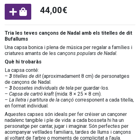
44,00€
Tria les teves cançons de Nadal amb els titelles de dit
Bufallums
Una capsa bonica i plena de música per regalar a famílies i
criatures amants de les
cançons populars de Nadal.
Què hi trobaràs
La capsa conté:
–
3
titelles de dit
(aproximadament 8 cm) de personatges
de cançons de Nadal.
–
3
bossetes individuals de tela
per guardar-los.
–
Capsa de cartró kraft
(mida: 8 × 25 × 8 cm).
–
La lletra i partitura de la cançó
corresponent a cada titella,
en format individual.
Aquestes capses són ideals per fer créixer un cançoner
nadalenc tangible i ple de vida: a cada bosseta hi ha un
personatge per cantar, jugar i imaginar. Són perfectes per
acompanyar vetllades familiars, tardes de llums i cançons
al voltant de l’arbre o moments de complicitat a l’aula.