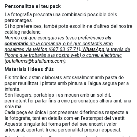
Personalitza el teu pack
La fotografia presenta una combinació possible dels
personatges.
Si ho prefereixes, també pots escollir-ne d’altres del nostre
catàleg nadalenc.
Només cal que escriguis les teves preferències
als
comentaris
de la comanda, o bé que contactis amb
nosaltres via telèfon (687 03 67 71),
WhatsApp
(a través de
l’icona que trobaràs a la nostra web) o correu electrònic
(
bufallums@bufallums.com
).
Materials i idees d’ús
Els titelles estan elaborats artesanalment amb pasta de
paper reutilitzat i pintats amb pintura a l’aigua segura per a
infants.
Són lleugers, portables i es mouen amb un sol dit,
permetent fer parlar fins a cinc personatges alhora amb una
sola mà.
Cada peça és única i pot presentar diferències respecte a
la fotografia, tant en detalls com en l’estampat del vestit.
Aquesta singularitat forma part del seu encant i valor
artesanal, aportant-li una personalitat pròpia i especial.