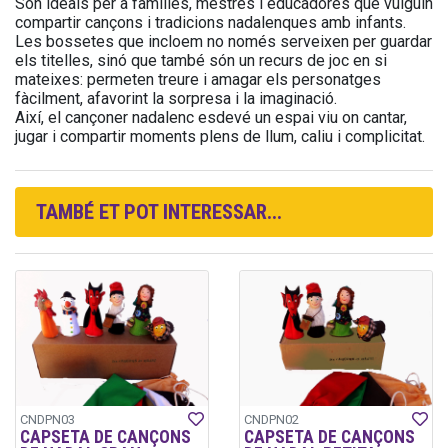
Són ideals per a famílies, mestres i educadores que vulguin
compartir cançons i tradicions nadalenques amb infants.
Les bossetes que incloem no només serveixen per guardar
els titelles, sinó que també són un recurs de joc en si
mateixes: permeten treure i amagar els personatges
fàcilment, afavorint la sorpresa i la imaginació.
Així, el cançoner nadalenc esdevé un espai viu on cantar,
jugar i compartir moments plens de llum, caliu i complicitat.
TAMBÉ ET POT INTERESSAR...
CNDPN03
CNDPN02
CAPSETA DE CANÇONS
CAPSETA DE CANÇONS