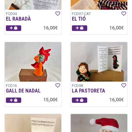
FCD04
FCD07-CAT
EL RABADÀ
EL TIÓ
16,00€
16,00€
FCD16
FCD08
GALL DE NADAL
LA PASTORETA
15,00€
16,00€