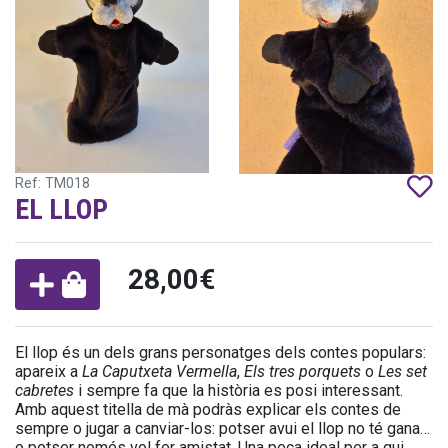
Ref: TM018
EL LLOP
28,00€
El llop és un dels grans personatges dels contes populars:
apareix a
La Caputxeta Vermella
,
Els tres porquets
o
Les set
cabretes
i sempre fa que la història es posi interessant.
Amb aquest titella de mà podràs explicar els contes de
sempre o jugar a canviar-los: potser avui el llop no té gana…
o potser només vol fer amistat. Una peça ideal per a qui