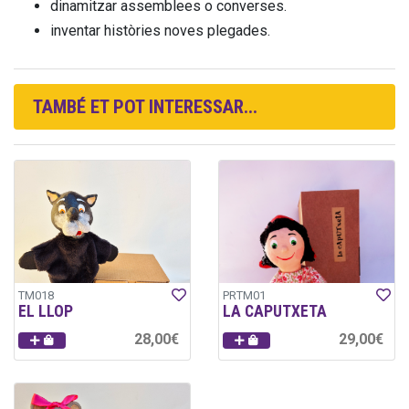
dinamitzar assemblees o converses.
inventar històries noves plegades.
TAMBÉ ET POT INTERESSAR...
TM018
PRTM01
EL LLOP
LA CAPUTXETA
28,00€
29,00€