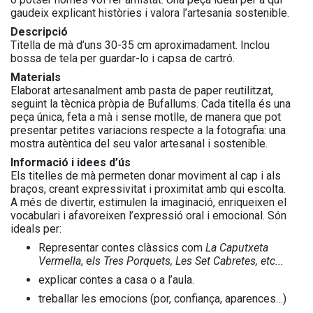
gaudeix explicant històries i valora l’artesania sostenible.
Descripció
Titella de mà d’uns 30-35 cm aproximadament. Inclou
bossa de tela per guardar-lo i capsa de cartró.
Materials
Elaborat artesanalment amb pasta de paper reutilitzat,
seguint la tècnica pròpia de Bufallums. Cada titella és una
peça única, feta a mà i sense motlle, de manera que pot
presentar petites variacions respecte a la fotografia: una
mostra autèntica del seu valor artesanal i sostenible.
Informació i idees d’ús
Els titelles de mà permeten donar moviment al cap i als
braços, creant expressivitat i proximitat amb qui escolta.
A més de divertir, estimulen la imaginació, enriqueixen el
vocabulari i afavoreixen l’expressió oral i emocional. Són
ideals per:
Representar contes clàssics com
La Caputxeta
Vermella
, e
ls Tres Porquets, Les Set Cabretes, etc...
explicar contes a casa o a l’aula.
treballar les emocions (por, confiança, aparences…)