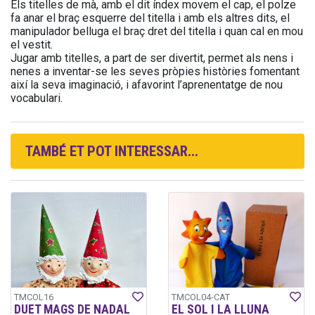
Els titelles de mà, amb el dit índex movem el cap, el polze
fa anar el braç esquerre del titella i amb els altres dits, el
manipulador belluga el braç dret del titella i quan cal en mou
el vestit.
Jugar amb titelles, a part de ser divertit, permet als nens i
nenes a inventar-se les seves pròpies històries fomentant
així la seva imaginació, i afavorint l’aprenentatge de nou
vocabulari.
TAMBÉ ET POT INTERESSAR...
TMCOL16
TMCOL04-CAT
DUET MAGS DE NADAL
EL SOL I LA LLUNA