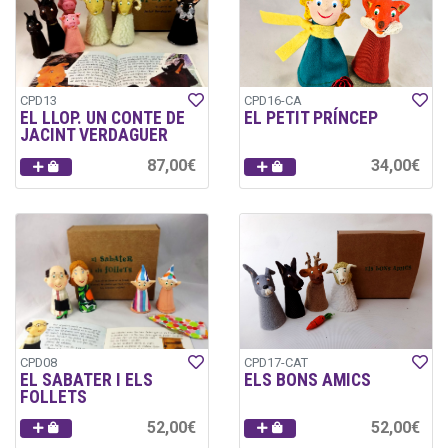
CPD13
CPD16-CA
EL LLOP. UN CONTE DE
EL PETIT PRÍNCEP
JACINT VERDAGUER
87,00€
34,00€
CPD08
CPD17-CAT
EL SABATER I ELS
ELS BONS AMICS
FOLLETS
52,00€
52,00€