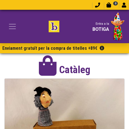
0
Entra a la
BOTIGA
Enviament gratuït per la compra de titelles +89€
Catàleg