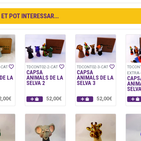
ET POT INTERESSAR...
-CAT
TDCONT02-2-CAT
TDCONT02-3-CAT
TDCONT
CAPSA
CAPSA
EXTRA-
DE LA
ANIMALS DE LA
ANIMALS DE LA
CAPS
SELVA 2
SELVA 3
ANIM
SELV
2,00€
52,00€
52,00€