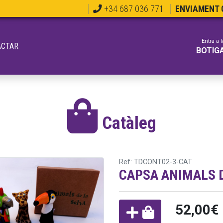
+34 687 036 771
ENVIAMENT G
Entra a l
ACTAR
BOTIG
Catàleg
Ref: TDCONT02-3-CAT
CAPSA ANIMALS D
52,00€