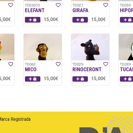
TDES010
TD027
TD030
L
ELEFANT
GIRAFA
HIPO
5,00€
15,00€
15,00€
TD063
TD029
TD039
MICO
RINOCERONT
TUCA
5,00€
15,00€
15,00€
Marca Registrada