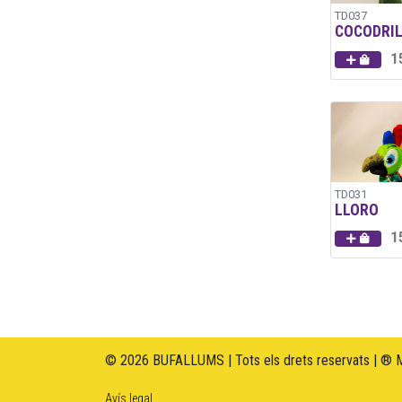
TD037
COCODRI
1
TD031
LLORO
1
© 2026 BUFALLUMS | Tots els drets reservats | ® 
Avís legal