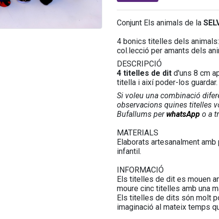
Conjunt Els animals de la
SEL
4 bonics titelles dels animals
col.lecció per amants dels ani
DESCRIPCIÓ
4 titelles de dit
d'uns 8 cm ap
titella i així poder-los guarda
Si voleu una combinació difere
observacions quines titelles 
Bufallums per
whatsApp
o a t
MATERIALS
Elaborats artesanalment amb pa
infantil.
INFORMACIÓ
Els titelles de dit es mouen a
moure cinc titelles amb una m
Els titelles de dits són molt p
imaginació al mateix temps que