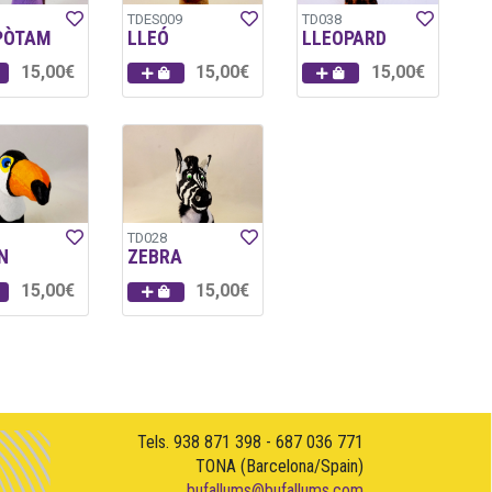
TDES009
TD038
PÒTAM
LLEÓ
LLEOPARD
15,00€
15,00€
15,00€
TD028
N
ZEBRA
15,00€
15,00€
Tels. 938 871 398 - 687 036 771
TONA (Barcelona/Spain)
bufallums@bufallums.com