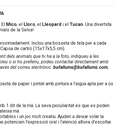
VA
: El
Mico
, el
Lloro
, el
Lleopard
i el
Tucan.
Una divertida
mals de la Selva!
roximadament. Inclou una bosseta de tela per a cada
r. Capsa de cartró (15x17x5,5 cm).
nt dels animals que hi ha a la foto, indiqueu a les
voleu o si ho preferiu, podeu contactar directament amb
ravés del correu electrònic:
bufallums@bufallums.com.
sta de paper i pintat amb pintura a l’aigua apta per a ús
mb 1 dit de la mà. La seva peculiaritat és que es poden
ateixa mà.
ortables i un joc molt creatiu. Ajuden a deixar volar la
 potencien l'expressió oral i l’atenció alhora d’escoltar.