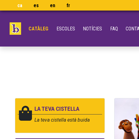
ca
es
en
fr
CATÀLEG
ESCOLES
NOTÍCIES
FAQ
CONT
LA TEVA CISTELLA
La teva cistella està buida