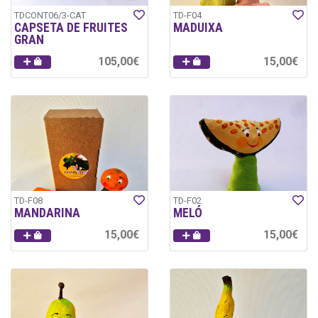
TDCONT06/3-CAT
TD-F04
CAPSETA DE FRUITES
MADUIXA
GRAN
105,00€
15,00€
TD-F08
TD-F02
MANDARINA
MELÓ
15,00€
15,00€