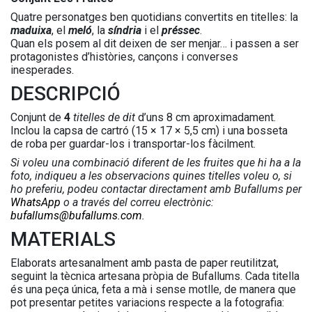
Quatre personatges ben quotidians convertits en titelles: la
maduixa
, el
meló
, la
síndria
i el
préssec
.
Quan els posem al dit deixen de ser menjar… i passen a ser
protagonistes d’històries, cançons i converses
inesperades.
DESCRIPCIÓ
Conjunt de
4
titelles de dit
d’uns 8 cm aproximadament.
Inclou la capsa de cartró (15 × 17 × 5,5 cm) i una bosseta
de roba per guardar-los i transportar-los fàcilment.
Si voleu una combinació diferent de les fruites que hi ha a la
foto, indiqueu a les observacions quines titelles voleu o, si
ho preferiu, podeu contactar directament amb Bufallums per
WhatsApp
o a través del correu electrònic:
bufallums@bufallums.com
.
MATERIALS
Elaborats artesanalment amb pasta de paper reutilitzat,
seguint la tècnica artesana pròpia de Bufallums. Cada titella
és una peça única, feta a mà i sense motlle, de manera que
pot presentar petites variacions respecte a la fotografia: