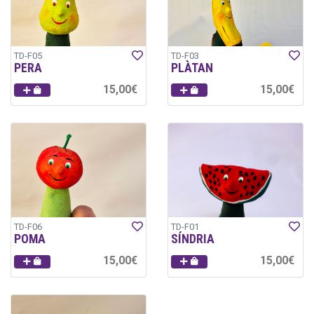
TD-F05
TD-F03
PERA
PLÀTAN
15,00€
15,00€
TD-F06
TD-F01
POMA
SÍNDRIA
15,00€
15,00€