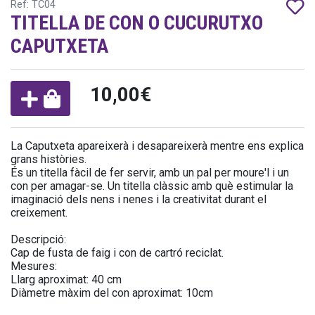
Ref: TC04
TITELLA DE CON O CUCURUTXO
CAPUTXETA
10,00€
La Caputxeta apareixerà i desapareixerà mentre ens explica
grans històries.
És un titella fàcil de fer servir, amb un pal per moure'l i un
con per amagar-se. Un titella clàssic amb què estimular la
imaginació dels nens i nenes i la creativitat durant el
creixement.
Descripció:
Cap de fusta de faig i con de cartró reciclat.
Mesures:
Llarg aproximat: 40 cm
Diàmetre màxim del con aproximat: 10cm