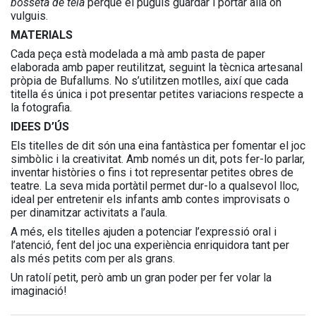
bosseta de tela
perquè el puguis guardar i portar allà on
vulguis.
MATERIALS
Cada peça està modelada a mà amb pasta de paper
elaborada amb paper reutilitzat, seguint la tècnica artesanal
pròpia de Bufallums. No s’utilitzen motlles, així que cada
titella és única i pot presentar petites variacions respecte a
la fotografia.
IDEES D’ÚS
Els titelles de dit són una eina fantàstica per fomentar el joc
simbòlic i la creativitat. Amb només un dit, pots fer-lo parlar,
inventar històries o fins i tot representar petites obres de
teatre. La seva mida portàtil permet dur-lo a qualsevol lloc,
ideal per entretenir els infants amb contes improvisats o
per dinamitzar activitats a l’aula.
A més, els titelles ajuden a potenciar l’expressió oral i
l’atenció, fent del joc una experiència enriquidora tant per
als més petits com per als grans.
Un ratolí petit, però amb un gran poder per fer volar la
imaginació!