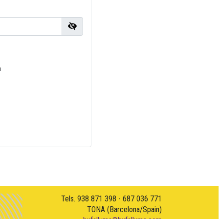
a
Tels. 938 871 398 - 687 036 771
TONA (Barcelona/Spain)