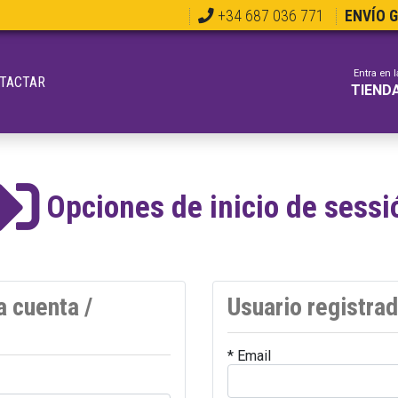
+34 687 036 771
ENVÍO 
Entra en l
TACTAR
TIEND
Opciones de inicio de sessi
a cuenta /
Usuario registra
* Email