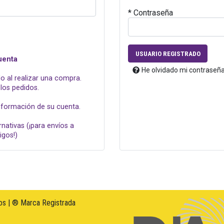
* Contraseña
USUARIO REGISTRADO
uenta
He olvidado mi contraseñ
o al realizar una compra.
los pedidos.
información de su cuenta.
rnativas (¡para envíos a
igos!)
s | ® Marca Registrada