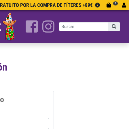
0
GRATUITO POR LA COMPRA DE TÍTERES +89€
a
A
ón
do