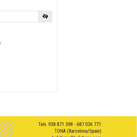
a
Tels. 938 871 398 - 687 036 771
TONA (Barcelona/Spain)