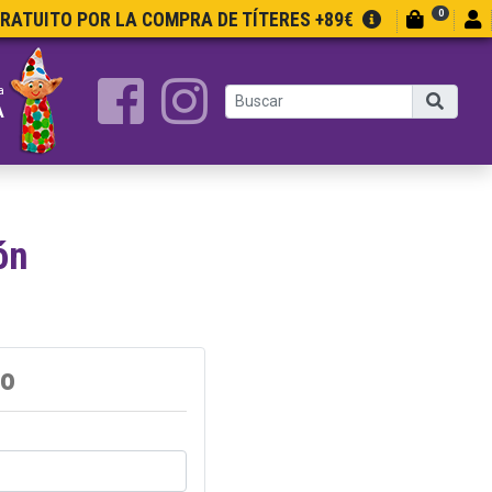
0
GRATUITO POR LA COMPRA DE TÍTERES +89€
a
A
ón
do