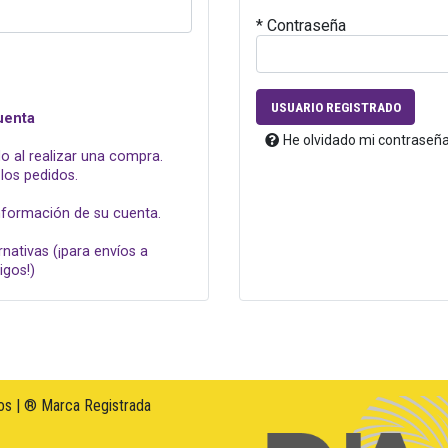
* Contraseña
USUARIO REGISTRADO
uenta
He olvidado mi contraseñ
o al realizar una compra.
los pedidos.
información de su cuenta.
rnativas (¡para envíos a
igos!)
s | ® Marca Registrada