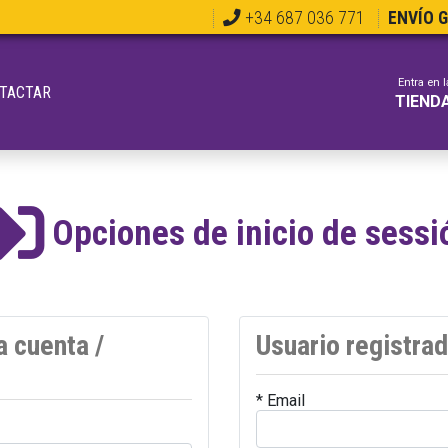
+34 687 036 771
ENVÍO 
Entra en l
TACTAR
TIEND
Opciones de inicio de sessi
a cuenta /
Usuario registra
* Email