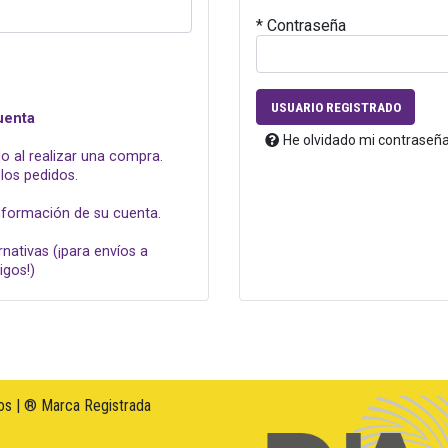
* Contraseña
USUARIO REGISTRADO
uenta
He olvidado mi contraseñ
o al realizar una compra.
los pedidos.
información de su cuenta.
rnativas (¡para envíos a
igos!)
s | ® Marca Registrada