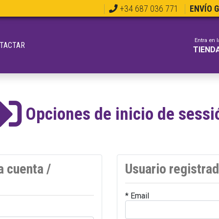
+34 687 036 771
ENVÍO 
Entra en l
TACTAR
TIEND
Opciones de inicio de sessi
a cuenta /
Usuario registra
* Email