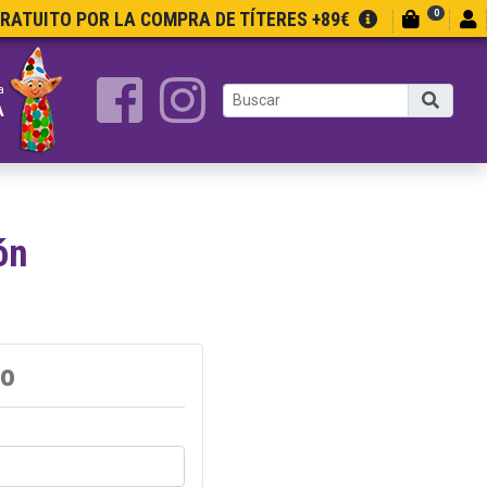
0
GRATUITO POR LA COMPRA DE TÍTERES +89€
a
A
ón
do