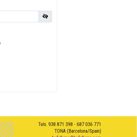
a
Tels. 938 871 398 - 687 036 771
TONA (Barcelona/Spain)