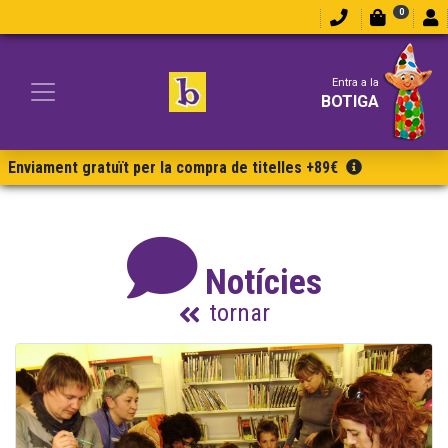
0
Entra a la
BOTIGA
Enviament gratuït per la compra de titelles +89€
Notícies
tornar