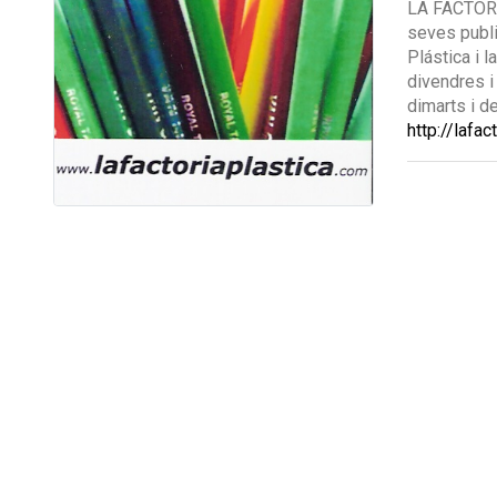
LA FACTORI
seves publi
Plástica i 
divendres i
dimarts i d
http://lafa