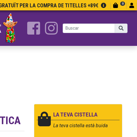
0
RATUÏT PER LA COMPRA DE TITELLES +89€
a
A
LA TEVA CISTELLA
STICA
La teva cistella està buida