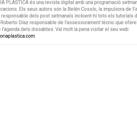
A PLASTICA és una revista digital amb una programació setman
cacions. Els seus autors són la Belén Cossío, la impulsora de Fa
la responsable dels post setmanals incloent-hi tots els tutorials 
 Roberto Díaz responsable de l'assessorament tècnic que ofere
e l'agenda dels dissabtes. Val molt la pena visitar el seu web:
ctoriaplastica.com