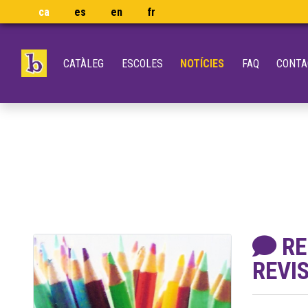
ca
es
en
fr
CATÀLEG
ESCOLES
NOTÍCIES
FAQ
CONTA
RE
REVI