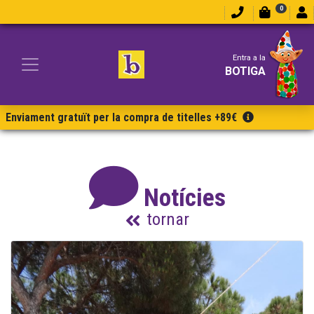
0
Entra a la
BOTIGA
Enviament gratuït per la compra de titelles +89€
Notícies
tornar