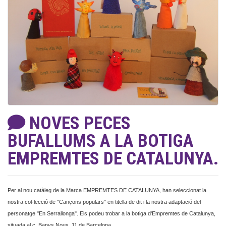
NOVES PECES
BUFALLUMS A LA BOTIGA
EMPREMTES DE CATALUNYA.
Per al nou catàleg de la Marca EMPREMTES DE CATALUNYA, han seleccionat la
nostra col·lecció de "Cançons populars" en titella de dit i la nostra adaptació del
personatge "En Serrallonga". Els podeu trobar a la botiga d'Empremtes de Catalunya,
situada al c. Banys Nous, 11 de Barcelona.