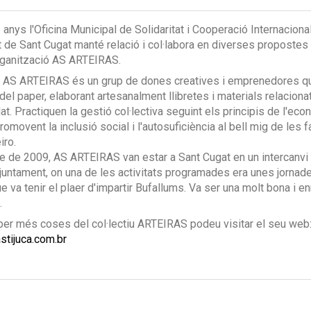
 anys l'Oficina Municipal de Solidaritat i Cooperació Internaciona
t de Sant Cugat manté relació i col·labora en diverses propostes
rganització AS ARTEIRAS.
iu AS ARTEIRAS és un grup de dones creatives i emprenedores qu
del paper, elaborant artesanalment llibretes i materials relaciona
at. Practiquen la gestió col·lectiva seguint els principis de l'ec
promovent la inclusió social i l'autosuficiència al bell mig de les 
iro.
 de 2009, AS ARTEIRAS van estar a Sant Cugat en un intercanvi
Ajuntament, on una de les activitats programades era unes jornad
e va tenir el plaer d'impartir Bufallums. Va ser una molt bona i en
.
ber més coses del col·lectiu ARTEIRAS podeu visitar el seu web
stijuca.com.br