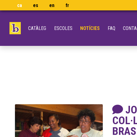
ca
es
en
fr
CATÀLEG
ESCOLES
NOTÍCIES
FAQ
CONTA
JO
COL·
BRAS