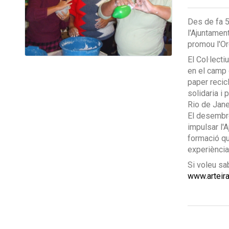
Des de fa 5
l'Ajuntamen
promou l'O
El Col·lect
en el camp 
paper recicl
solidaria i 
Rio de Jane
El desembre
impulsar l'
formació qu
experiència
Si voleu sa
www.arteira