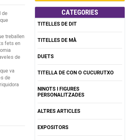
CATEGORIES
l de
 que
TITELLES DE DIT
e treballen
TITELLES DE MÀ
ts fets en
onomia
DUETS
faveles de
 que va
TITELLA DE CON O CUCURUTXO
es de
riquidora
NINOTS I FIGURES
PERSONALITZADES
:
ALTRES ARTICLES
EXPOSITORS