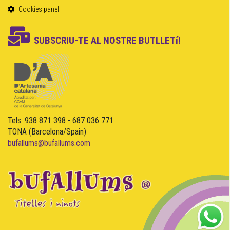
Cookies panel
SUBSCRIU-TE AL NOSTRE BUTLLETí!
Tels. 938 871 398 - 687 036 771
TONA (Barcelona/Spain)
bufallums@bufallums.com