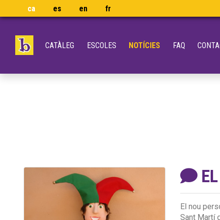
ca
es
en
fr
CATÀLEG
ESCOLES
NOTÍCIES
FAQ
CONTA
EL
El nou per
Sant Martí 