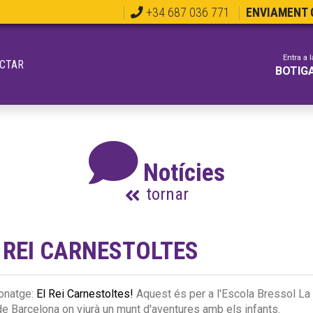
+34 687 036 771
ENVIAMENT G
Entra a l
CTAR
BOTIG
Notícies
tornar
 REI CARNESTOLTES
sonatge:
El Rei Carnestoltes!
Aquest és per a l'Escola Bressol La
de Barcelona on viurà un munt d'aventures amb els infants.