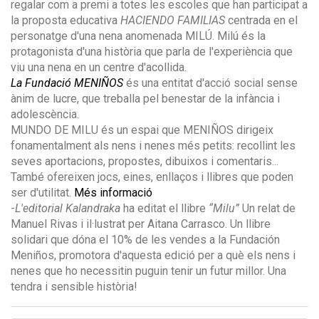
regalar com a premi a totes les escoles que han participat a
la proposta educativa
HACIENDO FAMILIAS
centrada en el
personatge d'una nena anomenada MILÚ. Milú és la
protagonista d'una història que parla de l'experiència que
viu una nena en un centre d'acollida.
La Fundació MENIÑOS
és una entitat d'acció social sense
ànim de lucre, que treballa pel benestar de la infància i
adolescència.
MUNDO DE MILU és un espai que MENIÑOS dirigeix
fonamentalment als nens i nenes més petits: recollint les
seves aportacions, propostes, dibuixos i comentaris...
També ofereixen jocs, eines, enllaços i llibres que poden
ser d'utilitat.
Més informació
-
L'editorial Kalandraka
ha editat el llibre
“Milu”
Un relat de
Manuel Rivas i il·lustrat per Aitana Carrasco. Un llibre
solidari que dóna el 10% de les vendes a la Fundación
Meniños, promotora d'aquesta edició per a què els nens i
nenes que ho necessitin puguin tenir un futur millor. Una
tendra i sensible història!