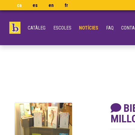
ca
es
en
fr
CATÀLEG
ESCOLES
NOTÍCIES
FAQ
CONTA
BI
MILL