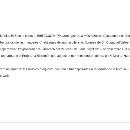
 BUFALLUMS en el projecte
BIBLIOMÓN. Recursos per a un món millor
de l'Ajuntament de Sa
'exposició de les maquetes d'habitatges del món a diferents llibreries de St. Cugat del Vallès
properament s'exposaran a la Biblioteca del Mil·lenari de Sant Cugat del 1 de desembre al 30
t s'enmarca en el Programa Bibliomón que aquest primer trimestre es centra en El Dret a l'Habit
trem un parell de les nostres maquetes que han estat exposades a l'aparador de la llibreria
El
l Vallès.