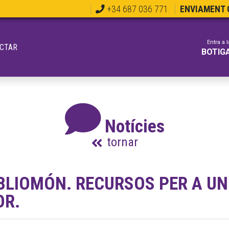
+34 687 036 771
ENVIAMENT G
Entra a l
CTAR
BOTIG
Notícies
tornar
BLIOMÓN. RECURSOS PER A U
OR.