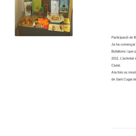
Participació de
Ja ha començat l
Bufallums i que 
2011. L'activita
Ciutat.
A la foto us mos
de Sant Cugat de