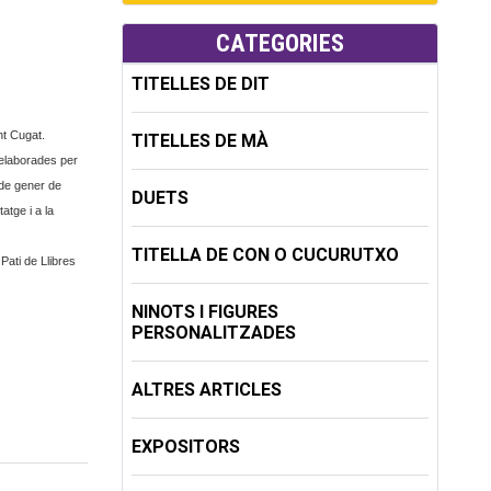
CATEGORIES
TITELLES DE DIT
nt Cugat.
TITELLES DE MÀ
 elaborades per
 de gener de
DUETS
atge i a la
TITELLA DE CON O CUCURUTXO
 Pati de Llibres
NINOTS I FIGURES
PERSONALITZADES
ALTRES ARTICLES
EXPOSITORS