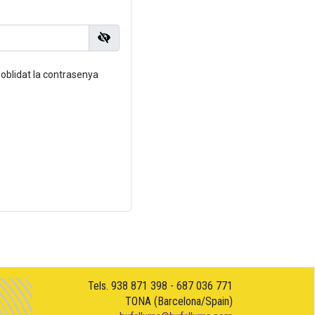
 oblidat la contrasenya
Tels. 938 871 398 - 687 036 771
TONA (Barcelona/Spain)