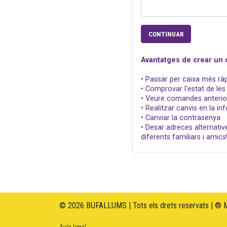
CONTINUAR
Avantatges de crear un
• Passar per caixa més rà
• Comprovar l'estat de l
• Veure comandes anterio
• Realitzar canvis en la i
• Canviar la contrasenya
• Desar adreces alternati
diferents familiars i amics!
© 2026 BUFALLUMS | Tots els drets reservats | ® 