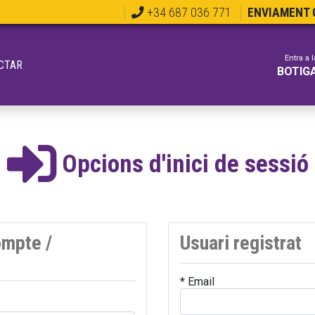
+34 687 036 771
ENVIAMENT G
Entra a l
CTAR
BOTIG
Opcions d'inici de sessió
ompte /
Usuari registrat
* Email