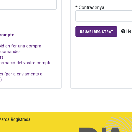
* Contrasenya
He
USUARI REGISTRAT
 compte:
pid en fer una compra
es comandes
rs
nformació del vostre compte
ves (per a enviaments a
)
Marca Registrada