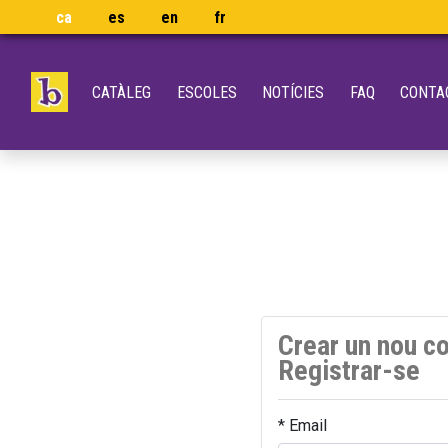
ca
es
en
fr
CATÀLEG
ESCOLES
NOTÍCIES
FAQ
CONTA
Crear un nou c
Registrar-se
* Email