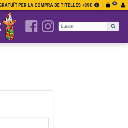
0
RATUÏT PER LA COMPRA DE TITELLES +89€
a
A